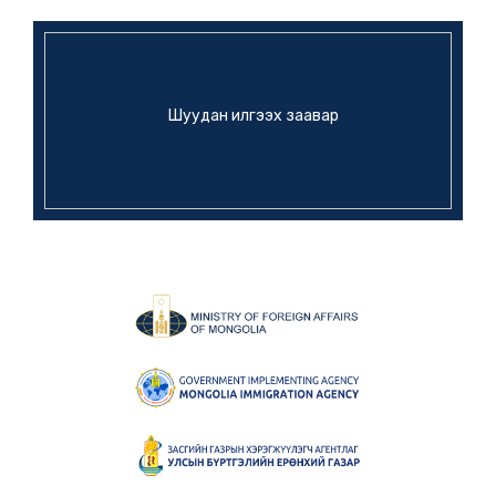
Шуудан илгээх заавар