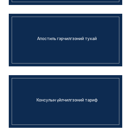
ЭСЯ-ны мэдээ
ЮНЕСКО-ГИЙН ЕРӨНХИЙ
ЗАХИРАЛТАЙ УУЛЗАВ
6 сарын өмнө
Апостиль гэрчилгээний тухай
Консулын үйлчилгээний тариф