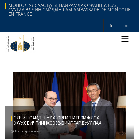
МОНГОЛ УЛСААС БҮГД НАЙРАМДАХ ФРАНЦ УЛСАД
СУУГАА ЭЛЧИН САЙДЫН ЯАМ AMBASSADE DE MONGOLIE
EN FRANCE
fr
mn
ЭЛЧИН САЙД Ц.МӨНХ-ОРГИЛ ИТГЭМЖЛЭХ
ЖУУХ БИЧГИЙНХЭЭ ХУВИЙГ ГАРДУУЛЛАА
166
Нэг сарын өмнө