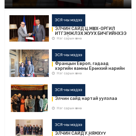
ЭСЯ-ны мэдээ
ЭЛЧИН САЙД Ц.МӨНХ-ОРГИЛ
ИТГЭМЖЛЭХ ЖУУХ БИЧГИЙНХЭЭ
ХУВИЙГ ГАРДУУЛЛАА
Нэг сарын өмнө
ЭСЯ-ны мэдээ
Францын Европ, гадаад
хэргийн яамны Ерөнхий нарийн
бичгийн даргатай уулзав
Нэг сарын өмнө
ЭСЯ-ны мэдээ
Элчин сайд нартай уулзлаа
Нэг сарын өмнө
ЭСЯ-ны мэдээ
ЭЛЧИН САЙД У.НЯМХҮҮ