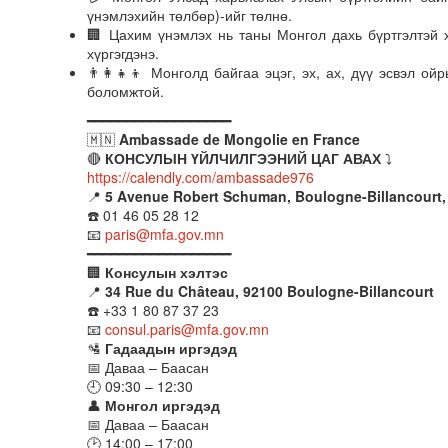
үнэмлэхийн төлбөр)-ийг төлнө.
🏢 Цахим үнэмлэх нь таны Монгол дахь бүртгэлтэй 
хүргэгдэнэ.
👨‍👩‍👧‍👦 Монголд байгаа эцэг, эх, ах, дүү эсвэл
боломжтой.
━━━━━━━━━━━━━━━━━━
🇲🇳
Ambassade de Mongolie en France
🔴
КОНСУЛЫН ҮЙЛЧИЛГЭЭНИЙ ЦАГ АВАХ
⤵️
https://calendly.com/ambassade976
📍
5 Avenue Robert Schuman, Boulogne-Billancourt,
☎️ 01 46 05 28 12
📧
paris@mfa.gov.mn
━━━━━━━━━━━━━━━━━━
🏢
Консулын хэлтэс
📍
34 Rue du Château, 92100 Boulogne-Billancourt
☎️ +33 1 80 87 37 23
📧
consul.paris@mfa.gov.mn
🛂
Гадаадын иргэдэд
📅 Даваа – Баасан
🕘 09:30 – 12:30
👤
Монгол иргэдэд
📅 Даваа – Баасан
🕑 14:00 – 17:00