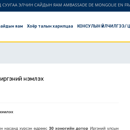
 СУУГАА ЭЛЧИН САЙДЫН ЯАМ AMBASSADE DE MONGOLIE EN FR
сайдын яам
Хоёр талын харилцаа
КОНСУЛЫН ҮЙЛЧИЛГЭЭ/ 
иргэний үнэмлэх
нэмлэх
н насанд хүрсэн өдрөөс
30 хоногийн дотор
Иргэний улсын