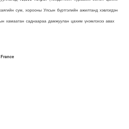
хаягийн сум, хорооны Улсын бүртгэлийн ажилтанд хэвлэгдэн
 ойрын хамаатан саднаараа дамжуулан цахим үнэмлэхээ авах
 France