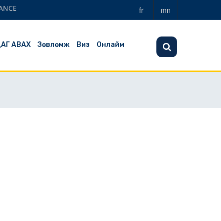
ANCE
fr
mn
ЦАГ АВАХ
Зөвлөмж
Виз
Онлайм