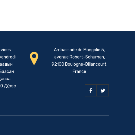
rvices
Ambassade de Mongolie 5,
 vendredi
avenue Robert-Schuman,
даадын
92100 Boulogne-Billancourt,
 Баасан
France
Даваа -
0 /Үдээс