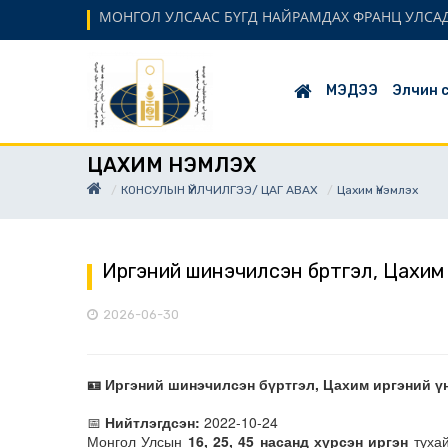
МОНГОЛ УЛСААС БҮГД НАЙРАМДАХ ФРАНЦ УЛСАД
МЭДЭЭ
Элчин 
ЦАХИМ ҮНЭМЛЭХ
КОНСУЛЫН ҮЙЛЧИЛГЭЭ/ ЦАГ АВАХ
Цахим Үнэмлэх
Иргэний шинэчилсэн бүртгэл, Цахим 
2026-06-30
🪪 Иргэний шинэчилсэн бүртгэл, Цахим иргэний ү
📅
Нийтлэгдсэн:
2022-10-24
Монгол Улсын
16, 25, 45 насанд хүрсэн иргэн
тухай