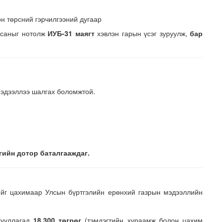
г
н төрсний гэрчилгээний дугаар
дсаныг нотолж
ИУБ-31 маягт
хэвлэн гарын үсэг зуруулж,
бар
мэдээллээ шалгах боломжтой.
гийн дотор баталгааждаг.
йг цахимаар Улсын бүртгэлийн ерөнхий газрын мэдээллийн
гууллагад
18,300 төгрөг
(тэмдэгтийн хураамж болон цахим