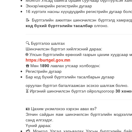
Монгол Улсад байнга оршин суугчаар бүртгүүлсэн хая
Эхнэр/нөхрийн регистрийн дугаар
16 хүртэлх насны хүүхдүүдийн регистрийн дугаар боло
📝 Бүртгэлийн ажилтан шинэчилсэн бүртгэлд хамраг
код бүхий бүртгэлийн тасалбар
олгоно.
🔍 Бүртгэлээ шалгах
Шинэчилсэн бүртгэл хийлгэсний дараа:
🌐 Улсын бүртгэлийн ерөнхий газрын цахим хуудсаар 
https://burtgel.gov.mn
☎️ Мөн
1890
лавлах утсаар холбогдон:
Регистрийн дугаар
Бар код бүхий бүртгэлийн тасалбарын дугаар
оруулан бүртгэл баталгаажсан эсэхээ шалгаж болно.
⏳ Иргэний шинэчилсэн бүртгэл ойролцоогоор
30 хоно
🪪 Цахим үнэмлэхээ хэрхэн авах вэ?
Элчин сайдын яам шинэчилсэн бүртгэлийн мэдээлли
санд илгээдэг.
Үүний дараа:
💳 Монгол Улсад харьяалах Улсын бүртгэлийн бай