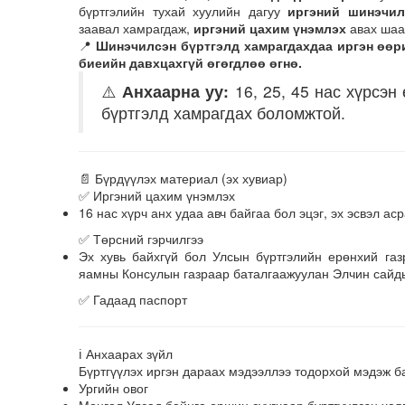
бүртгэлийн тухай хуулийн дагуу
иргэний шинэчил
заавал хамрагдаж,
иргэний цахим үнэмлэх
авах шаа
📍
Шинэчилсэн бүртгэлд хамрагдахдаа иргэн өөр
биеийн давхцахгүй өгөгдлөө өгнө.
⚠️
Анхаарна уу:
16, 25, 45 нас хүрсэ
бүртгэлд хамрагдах боломжтой.
📄 Бүрдүүлэх материал (эх хувиар)
✅ Иргэний цахим үнэмлэх
16 нас хүрч анх удаа авч байгаа бол эцэг, эх эсвэл а
✅ Төрсний гэрчилгээ
Эх хувь байхгүй бол Улсын бүртгэлийн ерөнхий газ
яамны Консулын газраар баталгаажуулан Элчин сайд
✅ Гадаад паспорт
ℹ️ Анхаарах зүйл
Бүртгүүлэх иргэн дараах мэдээллээ тодорхой мэдэж б
Ургийн овог