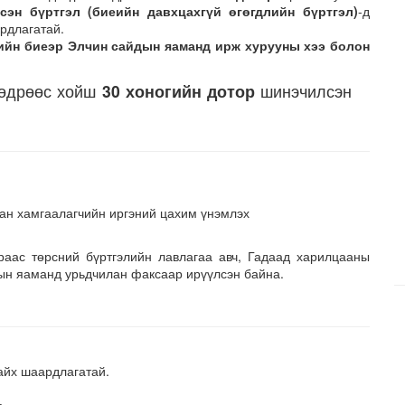
сэн бүртгэл (биеийн давхцахгүй өгөгдлийн бүртгэл)
-д
рдлагатай.
ийн биеэр Элчин сайдын яаманд ирж хурууны хээ болон
н өдрөөс хойш
30 хоногийн дотор
шинэчилсэн
сран хамгаалагчийн иргэний цахим үнэмлэх
раас төрсний бүртгэлийн лавлагаа авч, Гадаад харилцааны
ын яаманд урьдчилан факсаар ирүүлсэн байна.
айх шаардлагатай.