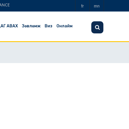
ANCE
fr
mn
ЦАГ АВАХ
Зөвлөмж
Виз
Онлайм