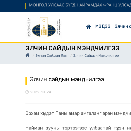
МОНГОЛ УЛСААС БҮГД НАЙРАМДАХ ФРАНЦ УЛСАД
МЭДЭЭ
Элчин 
ЭЛЧИН САЙДЫН МЭНДЧИЛГЭЭ
Элчин Сайдын Яам
Элчин Сайдын Мэндчилгээ
Элчин сайдын мэндчилгээ
2022-10-24
Эрхэм хүндэт Таны амар амгаланг эрэн мэндчи
Найман зууны тэртээгээс улбаатай түүхэн 