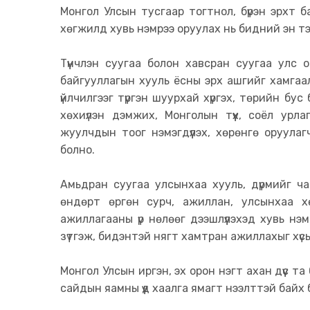
Монгол Улсын тусгаар тогтнол, бүрэн эрхт 
хөгжилд хувь нэмрээ оруулах нь бидний эн тэр
Түүнчлэн суугаа болон хавсран суугаа улс
байгууллагын хууль ёсны эрх ашгийг хамгаал
үйлчилгээг түргэн шуурхай хүргэх, төрийн бус
хөхиүлэн дэмжих, Монголын түүх, соёл урл
жуулчдын тоог нэмэгдүүлэх, хөрөнгө оруул
болно.
Амьдран суугаа улсынхаа хууль, дүрмийг ча
өндөрт өргөн сурч, ажиллан, улсынхаа х
ажиллагааны үр нөлөөг дээшлүүлэхэд хувь нэ
зүтгэж, бидэнтэй нягт хамтран ажиллахыг хү
Монгол Улсын иргэн, эх орон нэгт ахан дүүс та
сайдын яамны үүд хаалга ямагт нээлттэй байх 