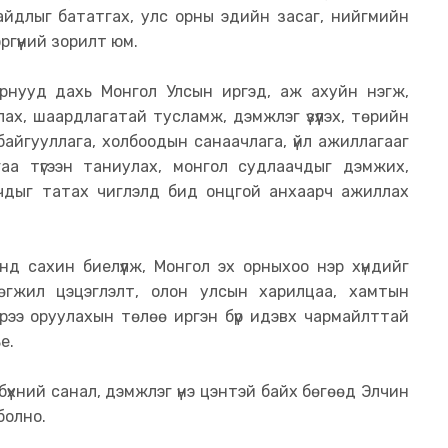
байдлыг бататгах, улс орны эдийн засаг, нийгмийн
гүүний зорилт юм.
 орнууд дахь Монгол Улсын иргэд, аж ахуйн нэгж,
ах, шаардлагатай тусламж, дэмжлэг үзүүлэх, төрийн
 байгууллага, холбоодын санаачлага, үйл ажиллагааг
агаа түгээн таниулах, монгол судлаачдыг дэмжих,
агчдыг татах чиглэлд бид онцгой анхаарч ажиллах
нд сахин биелүүлж, Монгол эх орныхоо нэр хүндийг
өгжил цэцэглэлт, олон улсын харилцаа, хамтын
мрээ оруулахын төлөө иргэн бүр идэвх чармайлттай
сье.
 бүхний санал, дэмжлэг үнэ цэнтэй байх бөгөөд Элчин
болно.