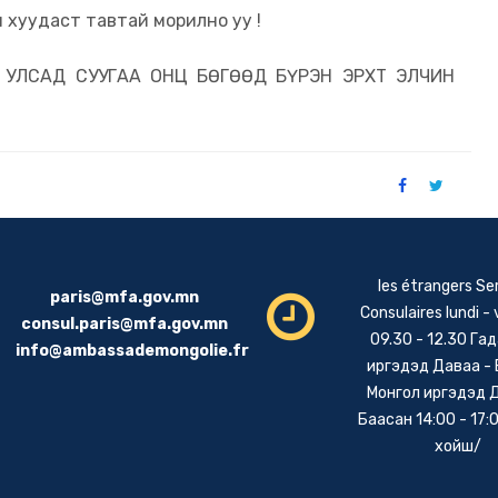
им хуудаст тавтай морилно уу !
УЛСАД СУУГАА ОНЦ БӨГӨӨД БҮРЭН ЭРХТ ЭЛЧИН
les étrangers Se
paris@mfa.gov.mn
Consulaires lundi -
consul.paris@mfa.gov.mn
09.30 - 12.30 Га
info@ambassademongolie.fr
иргэдэд Даваа -
Монгол иргэдэд 
Баасан 14:00 - 17:0
хойш/