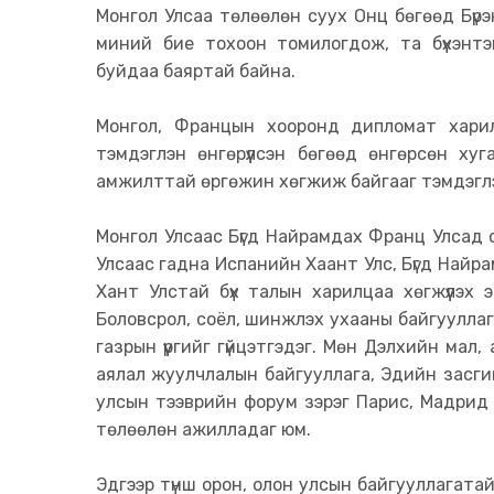
Монгол Улсаа төлөөлөн суух Онц бөгөөд Бүр
миний бие тохоон томилогдож, та бүхэнтэ
буйдаа баяртай байна.
Монгол, Францын хооронд дипломат хар
тэмдэглэн өнгөрүүлсэн бөгөөд өнгөрсөн х
амжилттай өргөжин хөгжиж байгааг тэмдэгл
Монгол Улсаас Бүгд Найрамдах Франц Улсад 
Улсаас гадна Испанийн Хаант Улс, Бүгд Найр
Хант Улстай бүх талын харилцаа хөгжүүлэх эр
Боловсрол, соёл, шинжлэх ухааны байгуулла
газрын үүргийг гүйцэтгэдэг. Мөн Дэлхийн мал
аялал жуулчлалын байгууллага, Эдийн засги
улсын тээврийн форум зэрэг Парис, Мадрид
төлөөлөн ажилладаг юм.
Эдгээр түнш орон, олон улсын байгууллагатай