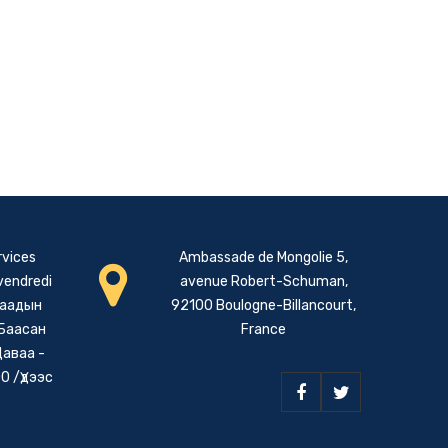
rvices
Ambassade de Mongolie 5,
 vendredi
avenue Robert-Schuman,
даадын
92100 Boulogne-Billancourt,
 Баасан
France
Даваа -
0 /Үдээс