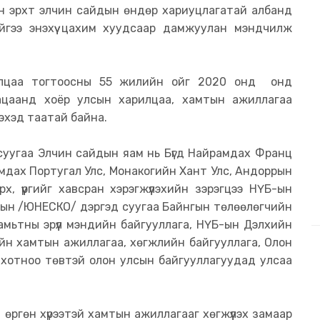
эн эрхт элчин сайдын өндөр хариуцлагатай албанд
йгээ энэхүү цахим хуудсаар дамжуулан мэндчилж
илцаа тогтоосны 55 жилийн ойг 2020 онд онд
угацаанд хоёр улсын харилцаа, хамтын ажиллагаа
эхэд таатай байна.
суугаа Элчин сайдын яам нь Бүгд Найрамдах Франц
амдах Португал Улс, Монакогийн Хант Улс, Андоррын
х, үүргийг хавсран хэрэгжүүлэхийн зэрэгцээ НҮБ-ын
гын /ЮНЕСКО/ дэргэд суугаа Байнгын төлөөлөгчийн
, амьтны эрүүл мэндийн байгууллага, НҮБ-ын Дэлхийн
йн хамтын ажиллагаа, хөгжлийн байгууллага, Олон
 хотноо төвтэй олон улсын байгууллагуудад улсаа
 өргөн хүрээтэй хамтын ажиллагааг хөгжүүлэх замаар