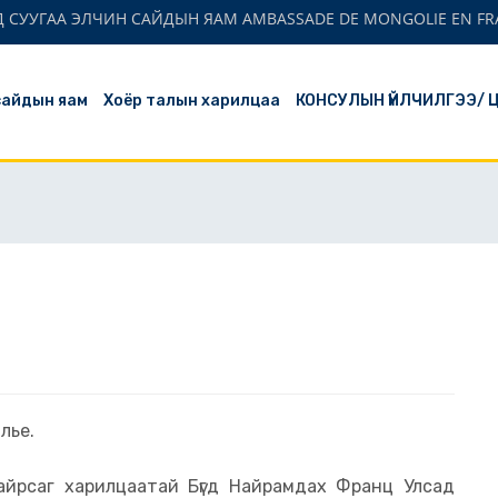
 СУУГАА ЭЛЧИН САЙДЫН ЯАМ AMBASSADE DE MONGOLIE EN FR
сайдын яам
Хоёр талын харилцаа
КОНСУЛЫН ҮЙЛЧИЛГЭЭ/ 
лье.
найрсаг харилцаатай Бүгд Найрамдах Франц Улсад