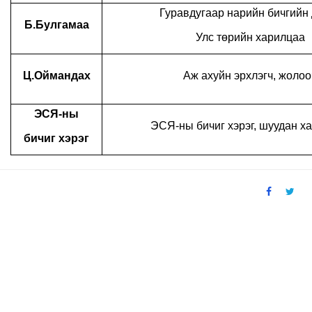
Гуравдугаар нарийн бичгийн
Б.Булгамаа
Улс төрийн харилцаа
Ц.Оймандах
Аж ахуйн эрхлэгч, жолоо
ЭСЯ-ны
ЭСЯ-ны бичиг хэрэг, шуудан х
бичиг хэрэг