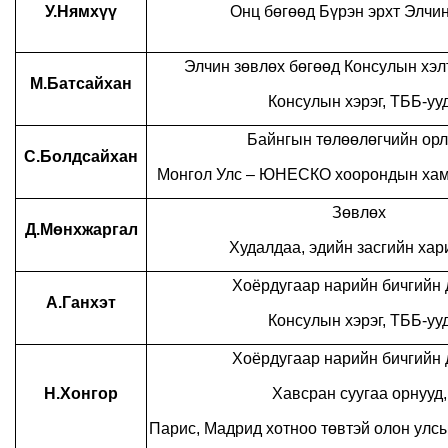
У.Нямхүү
Онц бөгөөд Бүрэн эрхт Элчи
Элчин зөвлөх бөгөөд Консулын хэл
М.Батсайхан
Консулын хэрэг, ТББ-уу
Байнгын төлөөлөгчийн орл
С.Болдсайхан
Монгол Улс – ЮНЕСКО хоорондын хам
Зөвлөх
Д.Мөнхжаргал
Худалдаа, эдийн засгийн ха
Хоёрдугаар нарийн бичгийн 
А.Ганхэт
Консулын хэрэг, ТББ-уу
Хоёрдугаар нарийн бичгийн 
Н.Хонгор
Хавсран суугаа орнууд,
Парис, Мадрид хотноо төвтэй олон улс