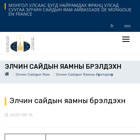
МОНГОЛ УЛСААС БҮГД НАЙРАМДАХ ФРАНЦ УЛСАД
СУУГАА ЭЛЧИН САЙДЫН ЯАМ AMBASSADE DE MONGOLIE
EN FRANCE
fr
mn
ЭЛЧИН САЙДЫН ЯАМНЫ БҮРЭЛДЭХҮҮН
Элчин Сайдын Яам
Элчин Сайдын Яамны Бүрэлдэхүүн
Элчин сайдын яамны бүрэлдэхүүн
2025-08-15