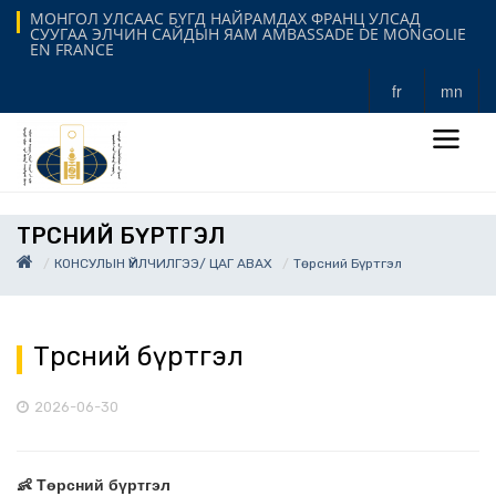
МОНГОЛ УЛСААС БҮГД НАЙРАМДАХ ФРАНЦ УЛСАД
СУУГАА ЭЛЧИН САЙДЫН ЯАМ AMBASSADE DE MONGOLIE
EN FRANCE
fr
mn
ТӨРСНИЙ БҮРТГЭЛ
КОНСУЛЫН ҮЙЛЧИЛГЭЭ/ ЦАГ АВАХ
Төрсний Бүртгэл
Төрсний бүртгэл
2026-06-30
👶 Төрсний бүртгэл