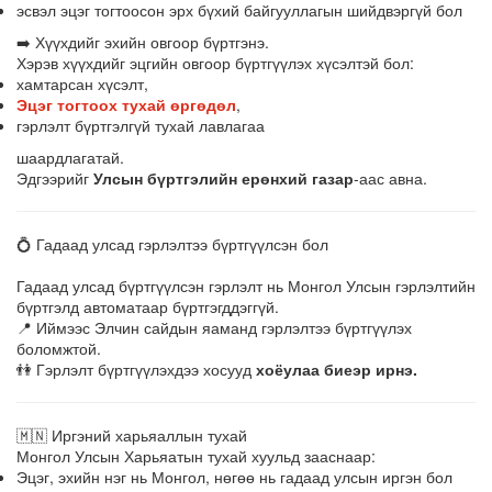
эсвэл эцэг тогтоосон эрх бүхий байгууллагын шийдвэргүй бол
➡️ Хүүхдийг эхийн овгоор бүртгэнэ.
Хэрэв хүүхдийг эцгийн овгоор бүртгүүлэх хүсэлтэй бол:
хамтарсан хүсэлт,
Эцэг тогтоох тухай өргөдөл
,
гэрлэлт бүртгэлгүй тухай лавлагаа
шаардлагатай.
Эдгээрийг
Улсын бүртгэлийн ерөнхий газар
-аас авна.
💍 Гадаад улсад гэрлэлтээ бүртгүүлсэн бол
Гадаад улсад бүртгүүлсэн гэрлэлт нь Монгол Улсын гэрлэлтийн
бүртгэлд автоматаар бүртгэгддэггүй.
📍 Иймээс Элчин сайдын яаманд гэрлэлтээ бүртгүүлэх
боломжтой.
👫 Гэрлэлт бүртгүүлэхдээ хосууд
хоёулаа биеэр ирнэ.
🇲🇳 Иргэний харьяаллын тухай
Монгол Улсын Харьяатын тухай хуульд зааснаар:
Эцэг, эхийн нэг нь Монгол, нөгөө нь гадаад улсын иргэн бол