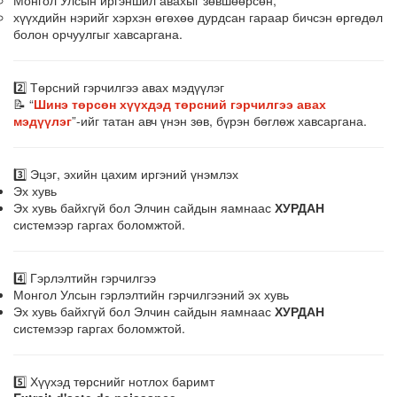
хүүхдийн нэрийг хэрхэн өгөхөө дурдсан гараар бичсэн өргөдөл
болон орчуулгыг хавсаргана.
2️⃣ Төрсний гэрчилгээ авах мэдүүлэг
📝 “
Шинэ төрсөн хүүхдэд төрсний гэрчилгээ авах
мэдүүлэг
”-ийг татан авч үнэн зөв, бүрэн бөглөж хавсаргана.
3️⃣ Эцэг, эхийн цахим иргэний үнэмлэх
Эх хувь
Эх хувь байхгүй бол Элчин сайдын яамнаас
ХУРДАН
системээр гаргах боломжтой.
4️⃣ Гэрлэлтийн гэрчилгээ
Монгол Улсын гэрлэлтийн гэрчилгээний эх хувь
Эх хувь байхгүй бол Элчин сайдын яамнаас
ХУРДАН
системээр гаргах боломжтой.
5️⃣ Хүүхэд төрснийг нотлох баримт