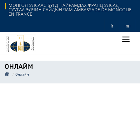
МОНГОЛ УЛСААС БҮГД НАЙРАМДАХ ФРАНЦ УЛСАД
СУУГАА ЭЛЧИН САЙДЫН ЯАМ AMBASSADE DE MONGOLIE
EN FRANCE
fr
mn
ОНЛАЙМ
Онлайм