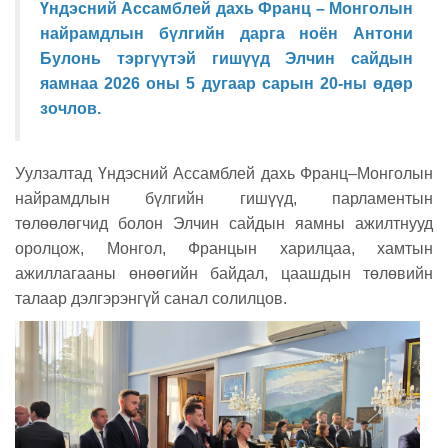
Үндэсний Ассамблей дахь Франц – Монголын
найрамдлын бүлгийн дарга ноён Антони
Булонь тэргүүтэй гишүүд Элчин сайдын
яамнаа 2026 оны 5 дугаар сарын 20-ны өдөр
зочлов.
Уулзалтад Үндэсний Ассамблей дахь Франц–Монголын
найрамдлын бүлгийн гишүүд, парламентын
төлөөлөгчид болон Элчин сайдын яамны ажилтнууд
оролцож, Монгол, Францын харилцаа, хамтын
ажиллагааны өнөөгийн байдал, цаашдын төлөвийн
талаар дэлгэрэнгүй санал солилцов.