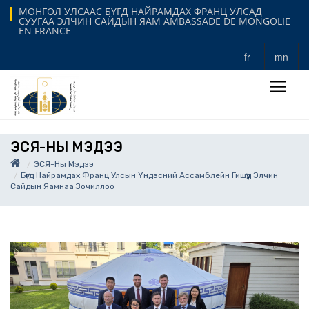
МОНГОЛ УЛСААС БҮГД НАЙРАМДАХ ФРАНЦ УЛСАД
СУУГАА ЭЛЧИН САЙДЫН ЯАМ AMBASSADE DE MONGOLIE
EN FRANCE
fr
mn
ЭСЯ-НЫ МЭДЭЭ
ЭСЯ-Ны Мэдээ
Бүгд Найрамдах Франц Улсын Үндэсний Ассамблейн Гишүүд Элчин
Сайдын Яамнаа Зочиллоо