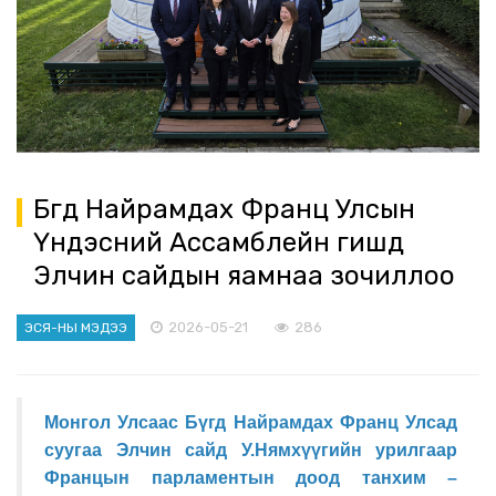
Бүгд Найрамдах Франц Улсын
Үндэсний Ассамблейн гишүүд
Элчин сайдын яамнаа зочиллоо
2026-05-21
286
ЭСЯ-НЫ МЭДЭЭ
Монгол Улсаас Бүгд Найрамдах Франц Улсад
суугаа Элчин сайд У.Нямхүүгийн урилгаар
Францын парламентын доод танхим –