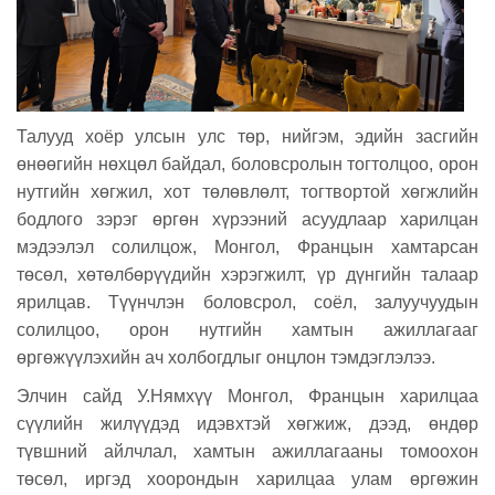
Талууд хоёр улсын улс төр, нийгэм, эдийн засгийн
өнөөгийн нөхцөл байдал, боловсролын тогтолцоо, орон
нутгийн хөгжил, хот төлөвлөлт, тогтвортой хөгжлийн
бодлого зэрэг өргөн хүрээний асуудлаар харилцан
мэдээлэл солилцож, Монгол, Францын хамтарсан
төсөл, хөтөлбөрүүдийн хэрэгжилт, үр дүнгийн талаар
ярилцав. Түүнчлэн боловсрол, соёл, залуучуудын
солилцоо, орон нутгийн хамтын ажиллагааг
өргөжүүлэхийн ач холбогдлыг онцлон тэмдэглэлээ.
Элчин сайд У.Нямхүү Монгол, Францын харилцаа
сүүлийн жилүүдэд идэвхтэй хөгжиж, дээд, өндөр
түвшний айлчлал, хамтын ажиллагааны томоохон
төсөл, иргэд хоорондын харилцаа улам өргөжин