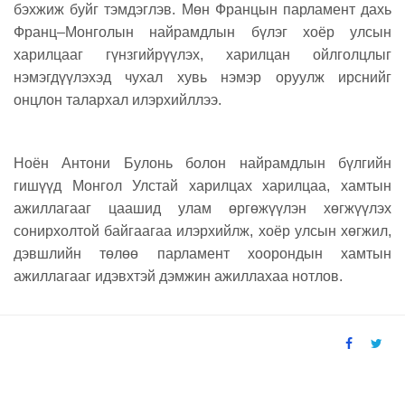
бэхжиж буйг тэмдэглэв. Мөн Францын парламент дахь
Франц–Монголын найрамдлын бүлэг хоёр улсын
харилцааг гүнзгийрүүлэх, харилцан ойлголцлыг
нэмэгдүүлэхэд чухал хувь нэмэр оруулж ирснийг
онцлон талархал илэрхийллээ.
Ноён Антони Булонь болон найрамдлын бүлгийн
гишүүд Монгол Улстай харилцах харилцаа, хамтын
ажиллагааг цаашид улам өргөжүүлэн хөгжүүлэх
сонирхолтой байгаагаа илэрхийлж, хоёр улсын хөгжил,
дэвшлийн төлөө парламент хоорондын хамтын
ажиллагааг идэвхтэй дэмжин ажиллахаа нотлов.