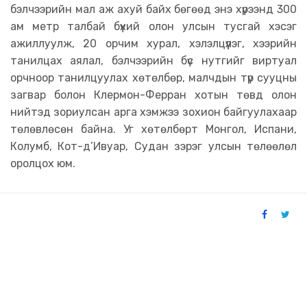
бэлчээрийн мал аж ахуй байх бөгөөд энэ хүрээнд 300
ам метр талбай бүхий олон улсын тусгай хэсэг
ажиллуулж, 20 орчим хурал, хэлэлцүүлэг, хээрийн
танилцах аялал, бэлчээрийн бүс нутгийг виртуал
орчноор танилцуулах хөтөлбөр, малчдын түр сууцны
загвар болон Клермон-Ферран хотын төвд олон
нийтэд зориулсан арга хэмжээ зохион байгуулахаар
төлөвлөсөн байна. Уг хөтөлбөрт Монгол, Испани,
Колумб, Кот-д’Ивуар, Судан зэрэг улсын төлөөлөл
оролцох юм.