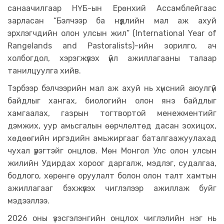
санаачилгаар НҮБ-ын Ерөнхий Ассамблейгаас
зарласан “Бэлчээр ба нүүдлийн мал аж ахуй
эрхлэгчдийн олон улсын жил” (International Year of
Rangelands and Pastoralists)-ийн зорилго, ач
холбогдол, хэрэгжүүлэх үйл ажиллагааны талаар
танилцуулга хийв.
Тэрбээр бэлчээрийн мал аж ахуй нь хүнсний аюулгүй
байдлыг хангах, биологийн олон янз байдлыг
хамгаалах, газрын тогтвортой менежментийг
дэмжих, уур амьсгалын өөрчлөлтөд дасан зохицох,
хөдөөгийн иргэдийн амьжиргааг баталгаажуулахад
чухал үүрэгтэйг онцлов. Мөн Монгол Улс олон улсын
жилийн Удирдах хороог даргалж, мэдлэг, судалгаа,
бодлого, хөрөнгө оруулалт болон олон талт хамтын
ажиллагааг бэхжүүлэх чиглэлээр ажиллаж буйг
мэдээллээ.
2026 оны үзэсгэлэнгийн онцлох чиглэлийн нэг нь