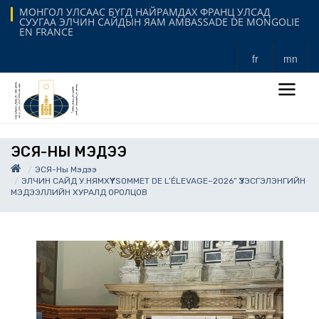
МОНГОЛ УЛСААС БҮГД НАЙРАМДАХ ФРАНЦ УЛСАД
СУУГАА ЭЛЧИН САЙДЫН ЯАМ AMBASSADE DE MONGOLIE
EN FRANCE
fr
mn
ЭСЯ-НЫ МЭДЭЭ
ЭСЯ-Ны Мэдээ
ЭЛЧИН САЙД У.НЯМХҮҮ “SOMMET DE L’ÉLEVAGE–2026” ҮЗЭСГЭЛЭНГИЙН
МЭДЭЭЛЛИЙН ХУРАЛД ОРОЛЦОВ