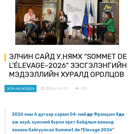
ЭЛЧИН САЙД У.НЯМХҮҮ “SOMMET DE
L’ÉLEVAGE–2026” ҮЗЭСГЭЛЭНГИЙН
МЭДЭЭЛЛИЙН ХУРАЛД ОРОЛЦОВ
2026-06-07
221
ЭСЯ-НЫ МЭДЭЭ
2026 оны 6 дугаар сарын 04-ний өдөр Францын Хөдөө
аж ахуй, хүнсний бүрэн эрхт байдлын яаманд
зохион байгуулсан Sommet de l'Elevage 2026”