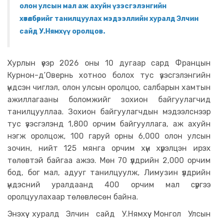
олон улсын мал аж ахуйн үзэсгэлэнгийн
хөтөлбөрийг танилцуулах мэдээллийн хуралд Элчин
сайд У.Нямхүү оролцов.
Хурлын үеэр 2026 оны 10 дугаар сард Францын
Курнон-д’Овернь хотноо болох тус үзэсгэлэнгийн
үндсэн чиглэл, олон улсын оролцоо, салбарын хамтын
ажиллагааны боломжийг зохион байгуулагчид
танилцууллаа. Зохион байгуулагчдын мэдээлснээр
тус үзэсгэлэнд 1,800 орчим байгууллага, аж ахуйн
нэгж оролцож, 100 гаруй орны 6,000 олон улсын
зочин, нийт 125 мянга орчим хүн хүрэлцэн ирэх
төлөвтэй байгаа ажээ. Мөн 70 үүлдрийн 2,000 орчим
бод, бог мал, адууг танилцуулж, Лимузин үүлдрийн
үндэсний уралдаанд 400 орчим мал сүргээ
оролцуулахаар төлөвлөсөн байна.
Энэхүү хуралд Элчин сайд У.Нямхүү Монгол Улсын