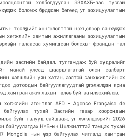
иролцсонтой холбогдуулан ЭЗХАХБ-аас тусгай
үжүүлэх боломж бүрдүүлсэн бөгөөд уг зохицуулалтын
н төслүүдийг хөнгөлөлттэй нөхцөлөөр санхүүжүүлэх
лсын хөгжлийн хамтын ажиллагааны зохицуулалтын
 эрхзүйн талаасаа хумигдсан болохыг францын тал
 эдийн засгийн байдал, тулгамдаж буй хүндрэлийг
йг манай улсад шаардлагатай олон салбарт
ийн хэвшлийн уян хатан, ээлтэй санхүүжилтийн эх
огдох дотоодын байгууллагуудтай үргэлжлүүлэн яриа
лэхэд хамтран ажиллахын төлөө буйгаа илэрхийлэв.
н хөгжлийн агентлаг AFD - Agence Française de
г байгуулах тухай Засгийн газар хоорондын
лжилж буйг талууд сайшааж, уг хэлэлцээрийг 2026
ион байгуулагдах НҮБ-ын Цөлжилттэй тэмцэх тухай
7 Mongolia -ын үеэр байгуулах чиглэлд хамтран