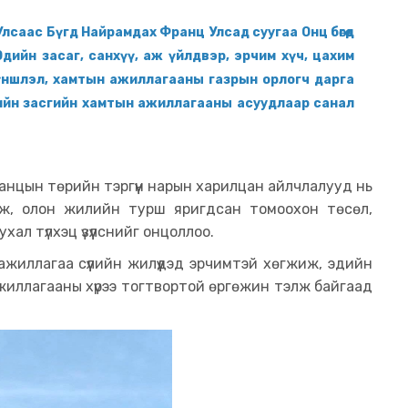
Улсаас Бүгд Найрамдах Франц Улсад суугаа Онц бөгөөд
дийн засаг, санхүү, аж үйлдвэр, эрчим хүч, цахим
үншлэл, хамтын ажиллагааны газрын орлогч дарга
ийн засгийн хамтын ажиллагааны асуудлаар санал
ранцын төрийн тэргүүн нарын харилцан айлчлалууд нь
аж, олон жилийн турш яригдсан томоохон төсөл,
ал түлхэц үзүүлснийг онцоллоо.
жиллагаа сүүлийн жилүүдэд эрчимтэй хөгжиж, эдийн
жиллагааны хүрээ тогтвортой өргөжин тэлж байгаад