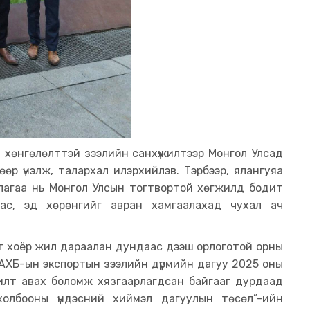
 хөнгөлөлттэй зээлийн санхүүжилтээр Монгол Улсад
өр үнэлж, талархал илэрхийлэв. Тэрбээр, ялангуяа
лагаа нь Монгол Улсын тогтвортой хөгжилд бодит
ас, эд хөрөнгийг авран хамгаалахад чухал ач
г хоёр жил дараалан дундаас дээш орлоготой орны
АХБ-ын экспортын зээлийн дүрмийн дагуу 2025 оны
жилт авах боломж хязгаарлагдсан байгааг дурдаад
холбооны үндэсний хиймэл дагуулын төсөл”-ийн