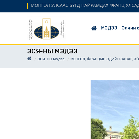
МОНГОЛ УЛСААС БҮГД НАЙРАМДАХ ФРАНЦ УЛСАД
МЭДЭЭ
Элчин 
ЭСЯ-НЫ МЭДЭЭ
ЭСЯ-Ны Мэдээ
МОНГОЛ, ФРАНЦЫН ЭДИЙН ЗАСАГ, 