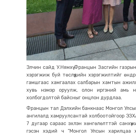
Элчин сайд У.Нямхүү Францын Засгийн газрын
хэрэгжиж буй төслүүдийн хэрэгжилтийг өндрө
гамшгаас хамгаалах салбарын хамтын ажил
хувь нэмэр оруулж, олон иргэний амь н
холбогдолтой байсныг онцлон дурдлаа.
Францын тал Дэлхийн банкнаас Монгол Улсы
ангилалд хамруулсантай холбоотойгоор ЭЗХ
7 дугаар сараас эхлэн хөнгөлөлттэй санхүү
гэсэн хэдий ч “Монгол Улсын харилцаа 