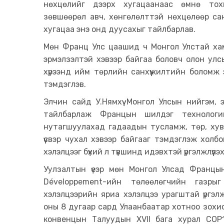
нөхцөлийг дээрх хугацаанаас өмнө тох
зөвшөөрөл авч, хөнгөлөлттэй нөхцөлөөр санхү
хугацаа энэ онд дуусахыг тайлбарлав.
Мөн Франц Улс цаашид ч Монгол Улстай хамты
эрмэлзэлтэй хэвээр байгаа боловч олон у
хүрээнд ийм төрлийн санхүүжилтийн боломж
тэмдэглэв.
Элчин сайд У.Нямхүү Монгол Улсын нийгэм,
тайлбарлаж Францын шилдэг технологи
нутагшуулахад гадаадын тусламж, төр, хув
үүсвэр чухал хэвээр байгааг тэмдэглэж холб
хэлэлцээг бүхий л түвшинд идэвхтэй үргэлжлүү
Уулзалтын үеэр мөн Монгол Улсад Францы
Développement-ийн төлөөлөгчийн газры
хэлэлцээрийн яриа хэлэлцээ урагштай үргэ
оны 8 дугаар сард Улаанбаатар хотноо зох
конвенцын Талуудын XVII бага хурал COP1