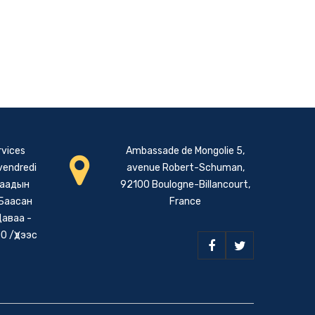
rvices
Ambassade de Mongolie 5,
 vendredi
avenue Robert-Schuman,
даадын
92100 Boulogne-Billancourt,
 Баасан
France
Даваа -
0 /Үдээс