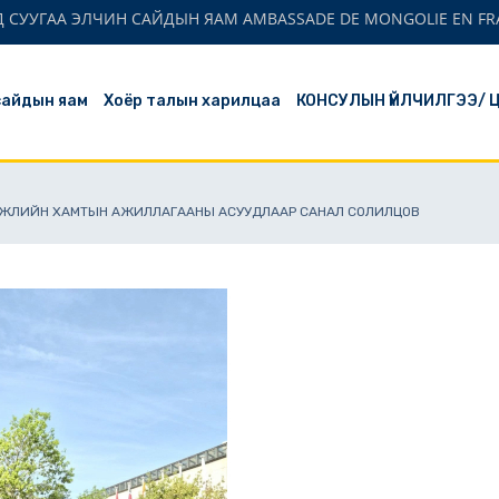
 СУУГАА ЭЛЧИН САЙДЫН ЯАМ AMBASSADE DE MONGOLIE EN FR
сайдын яам
Хоёр талын харилцаа
КОНСУЛЫН ҮЙЛЧИЛГЭЭ/ 
ХӨГЖЛИЙН ХАМТЫН АЖИЛЛАГААНЫ АСУУДЛААР САНАЛ СОЛИЛЦОВ