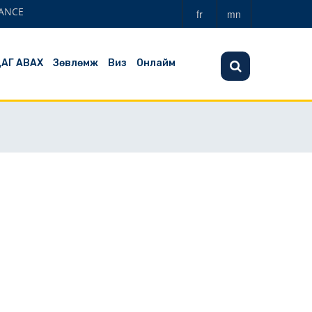
ANCE
fr
mn
ЦАГ АВАХ
Зөвлөмж
Виз
Онлайм