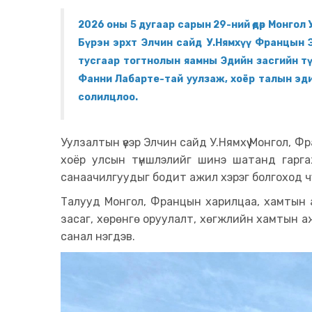
2026 оны 5 дугаар сарын 29-ний өдөр Монгол 
Бүрэн эрхт Элчин сайд У.Нямхүү Францын Э
тусгаар тогтнолын яамны Эдийн засгийн т
Фанни Лабарте-тай уулзаж, хоёр талын эд
солилцлоо.
Уулзалтын үеэр Элчин сайд У.Нямхүү Монгол, Ф
хоёр улсын түншлэлийг шинэ шатанд гарг
санаачилгуудыг бодит ажил хэрэг болгоход чух
Талууд Монгол, Францын харилцаа, хамтын а
засаг, хөрөнгө оруулалт, хөгжлийн хамтын а
санал нэгдэв.