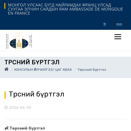
МОНГОЛ УЛСААС БҮГД НАЙРАМДАХ ФРАНЦ УЛСАД
СУУГАА ЭЛЧИН САЙДЫН ЯАМ AMBASSADE DE MONGOLIE
EN FRANCE
fr
mn
ТӨРСНИЙ БҮРТГЭЛ
КОНСУЛЫН ҮЙЛЧИЛГЭЭ/ ЦАГ АВАХ
Төрсний Бүртгэл
Төрсний бүртгэл
2026-06-30
👶 Төрсний бүртгэл