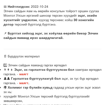
📅
Нийтлэгдсэн:
2022-10-24
Элчин сайдын яам нь өөрийн консулын тойрогт оршин суугаа
Монгол Улсын иргэний шинээр төрсөн хүүхдийг
эцэг, эхийн
хүсэлтийг үндэслэн
, хүүхэд төрснөөс хойш
30 хоногийн
дотор
төрсний бүртгэлд бүртгэнэ.
📌
Бүртгэл хийхэд эцэг, эх хоёулаа өөрийн биеэр Элчин
сайдын яаманд ирэх шаардлагатай.
📄 Бүрдүүлэх материал
1️⃣ Элчин сайдын яаманд гаргах өргөдөл
👨‍👩‍👧
Эцэг, эх гэрлэлтээ бүртгүүлсэн бол
хамтран өргөдөл
гаргана. -
маягт
👤👤
Гэрлэлтээ бүртгүүлээгүй бол
эцэг, эх тус бүр өргөдөл
гаргана. -
маягт
.
🌍
Холимог гэр бүлийн хувьд
гадаад улсын иргэн эцэг эсвэл
эх нь:
хүүхдийг Монгол Улсын төрсний бүртгэлд бүртгүүлэхийг
зөвшөөрсөн,
Монгол Улсын иргэншил авахыг зөвшөөрсөн,