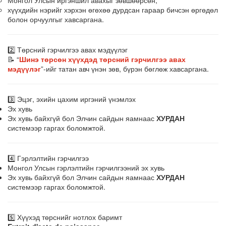
хүүхдийн нэрийг хэрхэн өгөхөө дурдсан гараар бичсэн өргөдөл
болон орчуулгыг хавсаргана.
2️⃣ Төрсний гэрчилгээ авах мэдүүлэг
📝 “
Шинэ төрсөн хүүхдэд төрсний гэрчилгээ авах
мэдүүлэг
”-ийг татан авч үнэн зөв, бүрэн бөглөж хавсаргана.
3️⃣ Эцэг, эхийн цахим иргэний үнэмлэх
Эх хувь
Эх хувь байхгүй бол Элчин сайдын яамнаас
ХУРДАН
системээр гаргах боломжтой.
4️⃣ Гэрлэлтийн гэрчилгээ
Монгол Улсын гэрлэлтийн гэрчилгээний эх хувь
Эх хувь байхгүй бол Элчин сайдын яамнаас
ХУРДАН
системээр гаргах боломжтой.
5️⃣ Хүүхэд төрснийг нотлох баримт