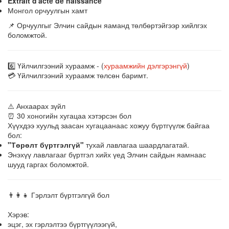
Extrait d'acte de naissance
Монгол орчуулгын хамт
📌 Орчуулгыг Элчин сайдын яаманд төлбөртэйгээр хийлгэх
боломжтой.
6️⃣ Үйлчилгээний хураамж - (
хураамжийн дэлгэрэнгүй
)
💳 Үйлчилгээний хураамж төлсөн баримт.
⚠️ Анхаарах зүйл
⏰ 30 хоногийн хугацаа хэтэрсэн бол
Хүүхдээ хуульд заасан хугацаанаас хожуу бүртгүүлж байгаа
бол:
"Төрөлт бүртгэлгүй"
тухай лавлагаа шаардлагатай.
Энэхүү лавлагааг бүртгэл хийх үед Элчин сайдын яамнаас
шууд гаргах боломжтой.
👨‍👩‍👧 Гэрлэлт бүртгэлгүй бол
Хэрэв:
эцэг, эх гэрлэлтээ бүртгүүлээгүй,