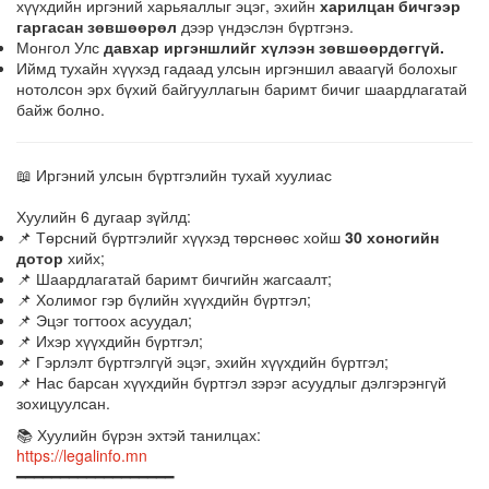
хүүхдийн иргэний харьяаллыг эцэг, эхийн
харилцан бичгээр
гаргасан зөвшөөрөл
дээр үндэслэн бүртгэнэ.
Монгол Улс
давхар иргэншлийг хүлээн зөвшөөрдөггүй.
Иймд тухайн хүүхэд гадаад улсын иргэншил аваагүй болохыг
нотолсон эрх бүхий байгууллагын баримт бичиг шаардлагатай
байж болно.
📖 Иргэний улсын бүртгэлийн тухай хуулиас
Хуулийн 6 дугаар зүйлд:
📌 Төрсний бүртгэлийг хүүхэд төрснөөс хойш
30 хоногийн
дотор
хийх;
📌 Шаардлагатай баримт бичгийн жагсаалт;
📌 Холимог гэр бүлийн хүүхдийн бүртгэл;
📌 Эцэг тогтоох асуудал;
📌 Ихэр хүүхдийн бүртгэл;
📌 Гэрлэлт бүртгэлгүй эцэг, эхийн хүүхдийн бүртгэл;
📌 Нас барсан хүүхдийн бүртгэл зэрэг асуудлыг дэлгэрэнгүй
зохицуулсан.
📚 Хуулийн бүрэн эхтэй танилцах:
https://legalinfo.mn
━━━━━━━━━━━━━━━━━━