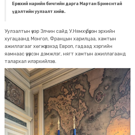
Ерөнхий нарийн бичгийн дарга Мартан Бриеснтай
үдэлтийн уулзалт хийв.
Уулзалтын үеэр Элчин сайд У.Нямхүү бүрэн эрхийн
хугацаанд Монгол, Францын харилцаа, хамтын
ажиллагааг хөгжүүлэхэд Европ, гадаад хэргийн
яамнаас үзүүлсэн дэмжлэг, нягт хамтын ажиллагаанд
талархал илэрхийлэв.