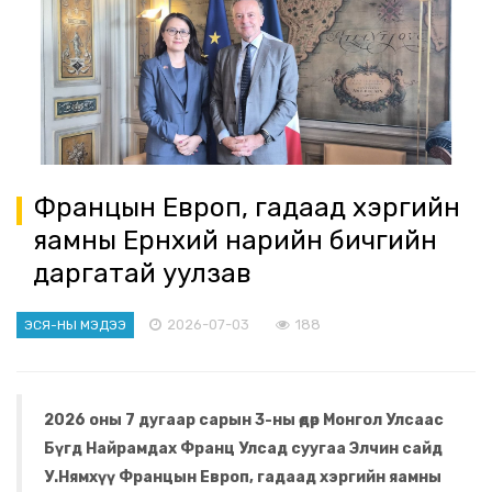
Францын Европ, гадаад хэргийн
яамны Ерөнхий нарийн бичгийн
даргатай уулзав
2026-07-03
188
ЭСЯ-НЫ МЭДЭЭ
2026 оны 7 дугаар сарын 3-ны өдөр Монгол Улсаас
Бүгд Найрамдах Франц Улсад суугаа Элчин сайд
У.Нямхүү Францын Европ, гадаад хэргийн яамны