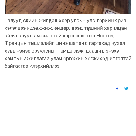
Талууд сүүлийн жилүүдэд хоёр улсын улс төрийн яриа
хэлэлцээ идэвхжиж, өндөр, дээд түвшний харилцан
айлчлалууд амжилттай хэрэгжсэнээр Монгол,
Францын түншлэлийг шинэ шатанд гаргахад чухал
хувь нэмэр оруулсныг тэмдэглэж, цаашид энэхүү
хамтын ажиллагаа улам өргөжин хөгжихөд итгэлтэй
байгаагаа илэрхийллээ.