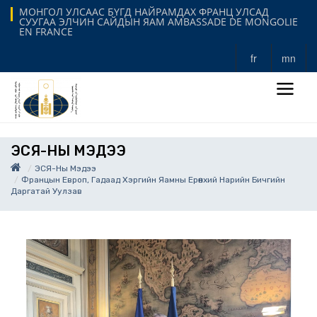
МОНГОЛ УЛСААС БҮГД НАЙРАМДАХ ФРАНЦ УЛСАД
СУУГАА ЭЛЧИН САЙДЫН ЯАМ AMBASSADE DE MONGOLIE
EN FRANCE
fr
mn
ЭСЯ-НЫ МЭДЭЭ
ЭСЯ-Ны Мэдээ
Францын Европ, Гадаад Хэргийн Яамны Ерөнхий Нарийн Бичгийн
Даргатай Уулзав