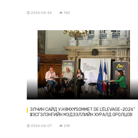
2026-06-26
160
ЭЛЧИН САЙД У.НЯМХҮҮ “SOMMET DE L’ÉLEVAGE–2026”
ҮЗЭСГЭЛЭНГИЙН МЭДЭЭЛЛИЙН ХУРАЛД ОРОЛЦОВ
2026-06-07
218