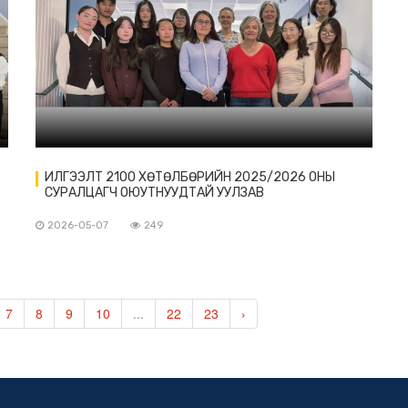
ИЛГЭЭЛТ 21ОО ХӨТӨЛБӨРИЙН 2025/2026 ОНЫ
СУРАЛЦАГЧ ОЮУТНУУДТАЙ УУЛЗАВ
2026-05-07
249
7
8
9
10
...
22
23
›