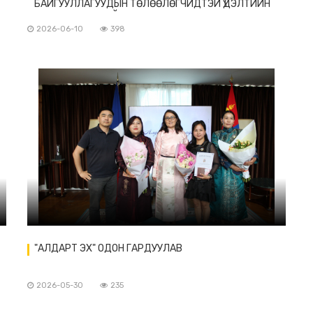
БАЙГУУЛЛАГУУДЫН ТӨЛӨӨЛӨГЧИДТЭЙ ҮДЭЛТИЙН
УУЛЗАЛТУУД ХИЙВ
2026-06-10
398
"АЛДАРТ ЭХ" ОДОН ГАРДУУЛАВ
2026-05-30
235