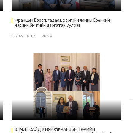
Францын Европ, гадаад хэргийн яамны Ерөнхий
нарийн бичгийн даргатай уулзав
2026-07-03
194
ЭЛЧИН САЙД У.НЯМХҮҮ ФРАНЦЫН ТӨРИЙН