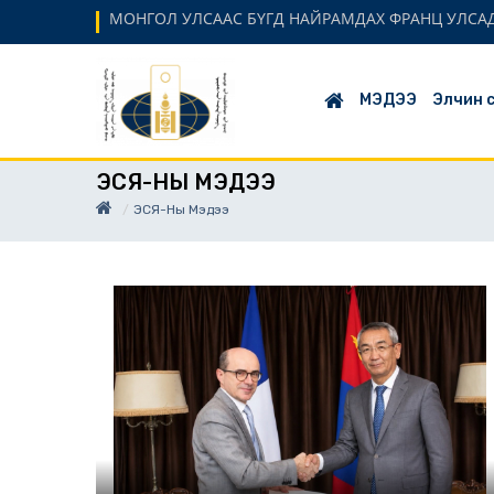
МОНГОЛ УЛСААС БҮГД НАЙРАМДАХ ФРАНЦ УЛСАД
МЭДЭЭ
Элчин 
ЭСЯ-НЫ МЭДЭЭ
ЭСЯ-Ны Мэдээ