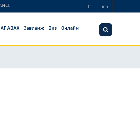
ANCE
fr
mn
ЦАГ АВАХ
Зөвлөмж
Виз
Онлайм