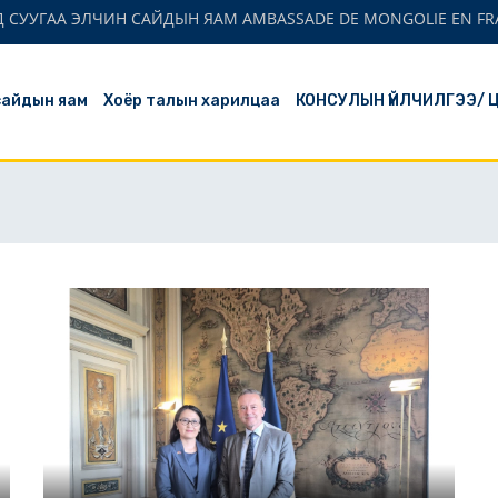
 СУУГАА ЭЛЧИН САЙДЫН ЯАМ AMBASSADE DE MONGOLIE EN FR
сайдын яам
Хоёр талын харилцаа
КОНСУЛЫН ҮЙЛЧИЛГЭЭ/ 