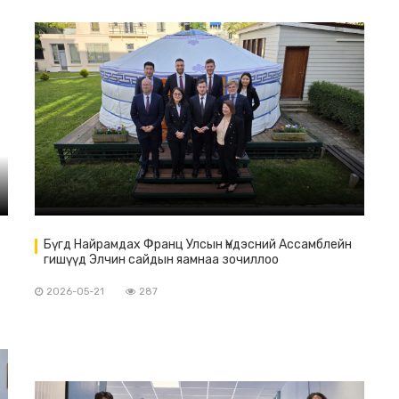
Бүгд Найрамдах Франц Улсын Үндэсний Ассамблейн
гишүүд Элчин сайдын яамнаа зочиллоо
2026-05-21
287