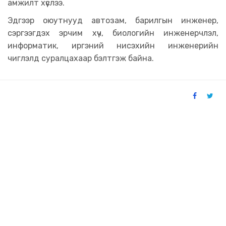
амжилт хүслээ.
Эдгээр оюутнууд автозам, барилгын инженер,
сэргээгдэх эрчим хүч, биологийн инженерчлэл,
информатик, иргэний нисэхийн инженерийн
чиглэлд суралцахаар бэлтгэж байна.