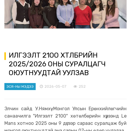
ИЛГЭЭЛТ 21ОО ХӨТӨЛБӨРИЙН
2025/2026 ОНЫ СУРАЛЦАГЧ
ОЮУТНУУДТАЙ УУЛЗАВ
2026-05-07
252
ЭСЯ-НЫ МЭДЭЭ
Элчин сайд У.Нямхүү Монгол Улсын Ерөнхийлөгчийн
санаачилга "Илгээлт 2100" хөтөлбөрийн хүрээнд Le
Mans хотноо 2025 оны 9 дүгээр сараас суралцаж буй
монгол оюутнуудтай энэ сарын 07-ны өдөр уулзлаа.