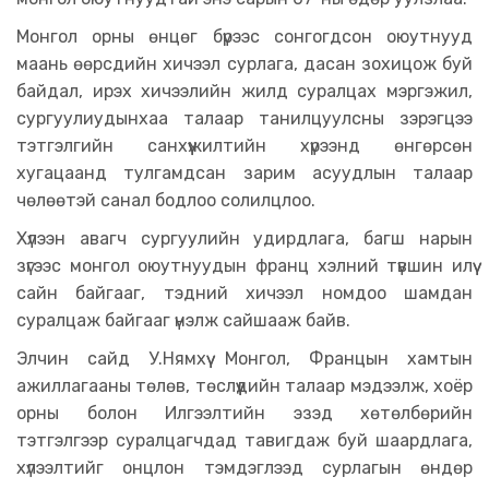
Монгол орны өнцөг бүрээс сонгогдсон оюутнууд
маань өөрсдийн хичээл сурлага, дасан зохицож буй
байдал, ирэх хичээлийн жилд суралцах мэргэжил,
сургуулиудынхаа талаар танилцуулсны зэрэгцээ
тэтгэлгийн санхүүжилтийн хүрээнд өнгөрсөн
хугацаанд тулгамдсан зарим асуудлын талаар
чөлөөтэй санал бодлоо солилцлоо.
Хүлээн авагч сургуулийн удирдлага, багш нарын
зүгээс монгол оюутнуудын франц хэлний түвшин илүү
сайн байгааг, тэдний хичээл номдоо шамдан
суралцаж байгааг үнэлж сайшааж байв.
Элчин сайд У.Нямхүү Монгол, Францын хамтын
ажиллагааны төлөв, төслүүдийн талаар мэдээлж, хоёр
орны болон Илгээлтийн эзэд хөтөлбөрийн
тэтгэлгээр суралцагчдад тавигдаж буй шаардлага,
хүлээлтийг онцлон тэмдэглээд сурлагын өндөр