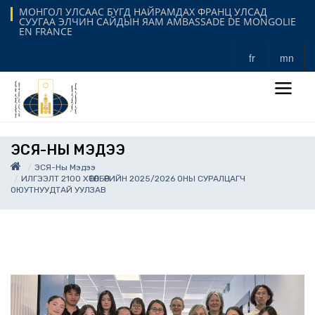
МОНГОЛ УЛСААС БҮГД НАЙРАМДАХ ФРАНЦ УЛСАД
СУУГАА ЭЛЧИН САЙДЫН ЯАМ AMBASSADE DE MONGOLIE
EN FRANCE
fr
mn
ЭСЯ-НЫ МЭДЭЭ
ЭСЯ-Ны Мэдээ
ИЛГЭЭЛТ 21ОО ХӨТӨЛБӨРИЙН 2025/2026 ОНЫ СУРАЛЦАГЧ
ОЮУТНУУДТАЙ УУЛЗАВ