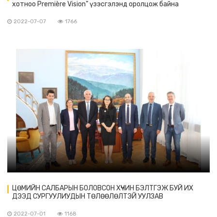
хотноо Première Vision” үзэсгэлэнд оролцож байна
2022-07-07
1766
ЦӨМИЙН САЛБАРЫН БОЛОВСОН ХҮЧИН БЭЛТГЭЖ БУЙ ИХ
ДЭЭД СУРГУУЛИУДЫН ТӨЛӨӨЛӨЛТЭЙ УУЛЗАВ
2022-07-01
1168