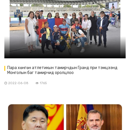
Пара хөнгөн атлетикын тамирчдын Гранд при тэмцээнд
Монголын баг тамирчид оролцлоо
2022-06-08
1765