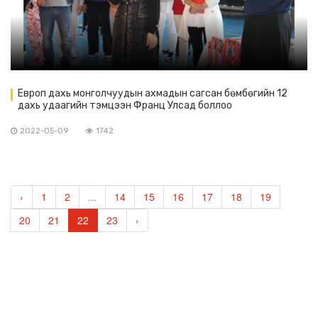
Европ дахь монголчуудын ахмадын сагсан бөмбөгийн 12
дахь удаагийн тэмцээн Франц Улсад боллоо
2022-05-09
1742
‹
1
2
...
14
15
16
17
18
19
20
21
22
23
›