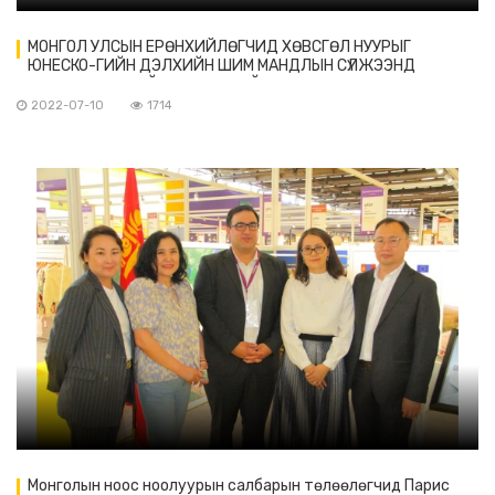
МОНГОЛ УЛСЫН ЕРӨНХИЙЛӨГЧИД ХӨВСГӨЛ НУУРЫГ
ЮНЕСКО-ГИЙН ДЭЛХИЙН ШИМ МАНДЛЫН СҮЛЖЭЭНД
БҮРТГЭСЭН ТУХАЙ БАТЛАМЖИЙГ ГАРДУУЛЛАА
2022-07-10
1714
Монголын ноос ноолуурын салбарын төлөөлөгчид Парис