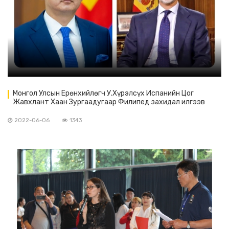
Монгол Улсын Ерөнхийлөгч У.Хүрэлсүх Испанийн Цог
Жавхлант Хаан Зургаадугаар Филипед захидал илгээв
2022-06-06
1343