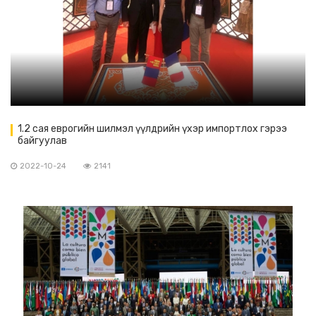
1.2 сая еврогийн шилмэл үүлдрийн үхэр импортлох гэрээ
байгуулав
2022-10-24
2141