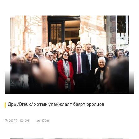
Дрө /Dreux/ хотын уламжлалт баярт оролцов
2022-10-24
1726