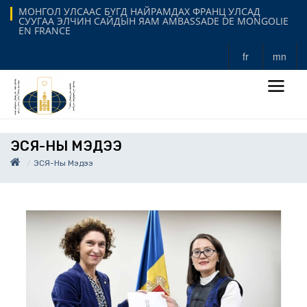
МОНГОЛ УЛСААС БҮГД НАЙРАМДАХ ФРАНЦ УЛСАД
СУУГАА ЭЛЧИН САЙДЫН ЯАМ AMBASSADE DE MONGOLIE
EN FRANCE
fr
mn
ЭСЯ-НЫ МЭДЭЭ
ЭСЯ-Ны Мэдээ