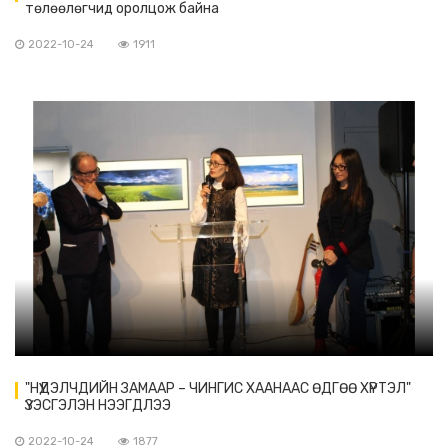
төлөөлөгчид оролцож байна
2022-10-24
1911
"НҮҮДЭЛЧДИЙН ЗАМААР – ЧИНГИС ХААНААС ӨДГӨӨ ХҮРТЭЛ"
ҮЗЭСГЭЛЭН НЭЭГДЛЭЭ
2022-10-24
1877