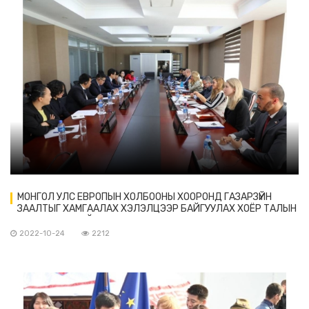
МОНГОЛ УЛС ЕВРОПЫН ХОЛБООНЫ ХООРОНД ГАЗАРЗҮЙН
ЗААЛТЫГ ХАМГААЛАХ ХЭЛЭЛЦЭЭР БАЙГУУЛАХ ХОЁР ТАЛЫН
АЖЛЫН ХЭСГИЙН ХЭЛЭЛЦЭЭ ЭХЭЛЛЭЭ
2022-10-24
2212