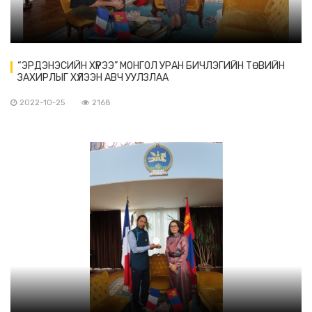
“ЭРДЭНЭСИЙН ХҮРЭЭ” МОНГОЛ УРАН БИЧЛЭГИЙН ТӨВИЙН
ЗАХИРЛЫГ ХҮЛЭЭН АВЧ УУЛЗЛАА
2022-10-25
2168