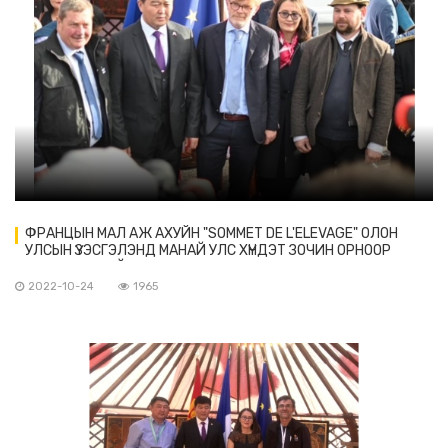
ФРАНЦЫН МАЛ АЖ АХУЙН "SOMMET DE L'ELEVAGE" ОЛОН
УЛСЫН ҮЗЭСГЭЛЭНД МАНАЙ УЛС ХҮНДЭТ ЗОЧИН ОРНООР
ОРОЛЦОЖ БАЙНА
2022-10-24
1965