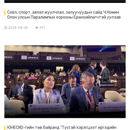
Соёл, спорт, аялал жуулчлал, залуучуудын сайд Ч.Номин
Олон улсын Паралимпын хорооны Ерөнхийлөгчтэй уулзав
2024-08-30
977
ЮНЕСКО-гийн төв байранд "Тусгай хэрэгцээт иргэдийн