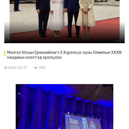
Монгол Улсын Ерөнхийлөгч У.Хүрэлсүх зуны Олимпын XXXIII
наадмын нээлтэд оролцлоо
2024-07-27
1193