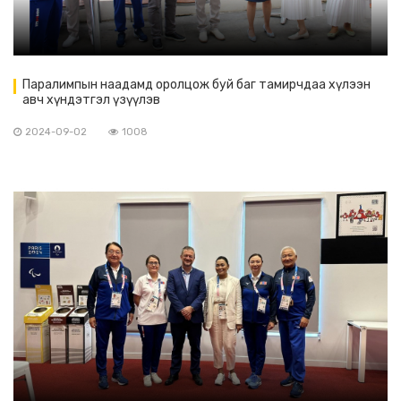
Паралимпын наадамд оролцож буй баг тамирчдаа хүлээн
авч хүндэтгэл үзүүлэв
2024-09-02
1008