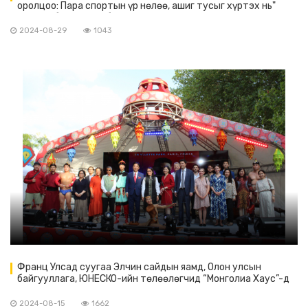
оролцоо: Пара спортын үр нөлөө, ашиг тусыг хүртэх нь"
сэдэвт бага хурал боллоо
2024-08-29
1043
Франц Улсад суугаа Элчин сайдын яамд, Олон улсын
байгууллага, ЮНЕСКО-ийн төлөөлөгчид “Монголиа Хаус”-д
зочлов
2024-08-15
1662