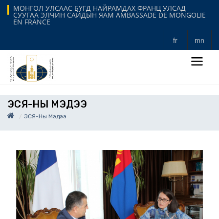
МОНГОЛ УЛСААС БҮГД НАЙРАМДАХ ФРАНЦ УЛСАД
СУУГАА ЭЛЧИН САЙДЫН ЯАМ AMBASSADE DE MONGOLIE
EN FRANCE
fr
mn
ЭСЯ-НЫ МЭДЭЭ
ЭСЯ-Ны Мэдээ