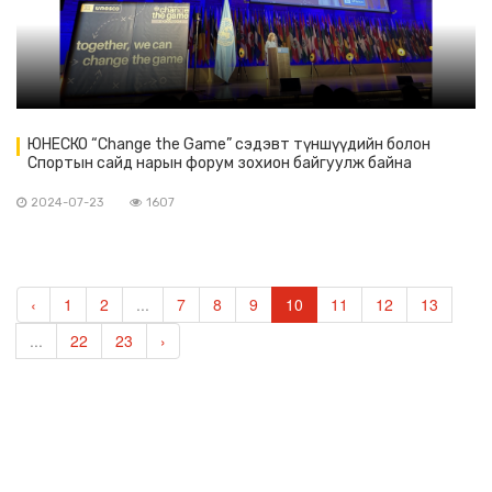
ЮНЕСКО “Change the Game” сэдэвт түншүүдийн болон
Спортын сайд нарын форум зохион байгуулж байна
2024-07-23
1607
‹
1
2
...
7
8
9
10
11
12
13
...
22
23
›