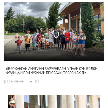
ӨВӨРХАНГАЙ АЙМГИЙН БАРУУНБАЯН-УЛААН СУМ БОЛОН
ФРАНЦЫН РОН МУЖИЙН БРЮССИӨ ТОСГОН АХ ДҮҮ
НАЙРАМДАЛТ ХАРИЛЦАА ТОГТООВ
2024-08-08
1273