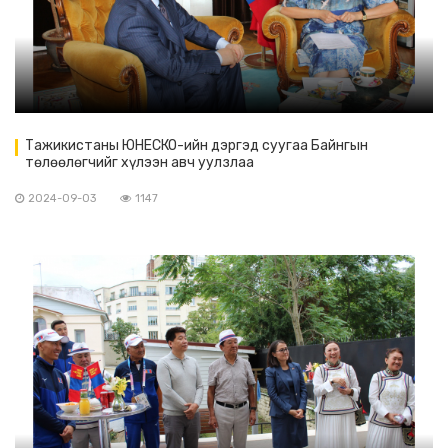
Тажикистаны ЮНЕСКО-ийн дэргэд суугаа Байнгын
төлөөлөгчийг хүлээн авч уулзлаа
2024-09-03
1147