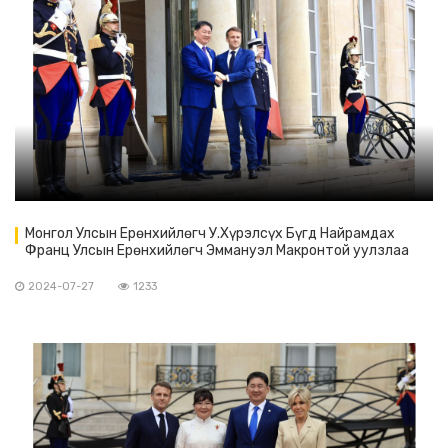
Монгол Улсын Ерөнхийлөгч У.Хүрэлсүх Бүгд Найрамдах
Франц Улсын Ерөнхийлөгч Эммануэл Макронтой уулзлаа
2024-07-27
1233