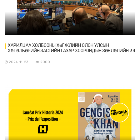
ХАРИЛЦАА ХОЛБООНЫ ХӨГЖЛИЙН ОЛОН УЛСЫН
ХӨТӨЛБӨРИЙН ЗАСГИЙН ГАЗАР ХООРОНДЫН ЗӨВЛӨЛИЙН 34
ДҮГЭЭР ЧУУЛГАН ХУРАЛДАВ
2024-11-23
2000