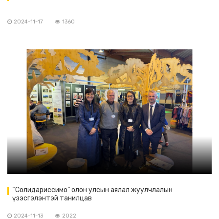
2024-11-17
1360
“Солидариссимо” олон улсын аялал жуулчлалын
үзэсгэлэнтэй танилцав
2024-11-13
2022