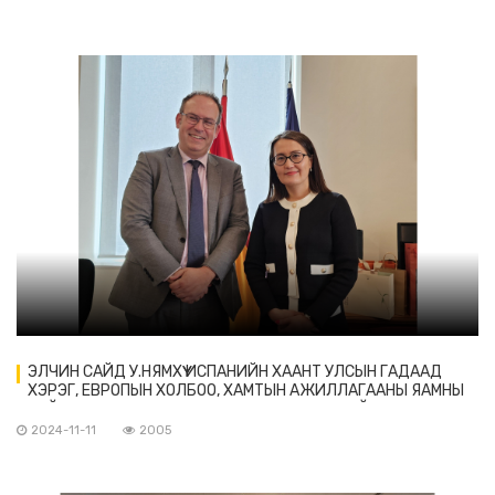
ЭЛЧИН САЙД У.НЯМХҮҮ ИСПАНИЙН ХААНТ УЛСЫН ГАДААД
ХЭРЭГ, ЕВРОПЫН ХОЛБОО, ХАМТЫН АЖИЛЛАГААНЫ ЯАМНЫ
ХОЙД АМЕРИК, ЗҮҮН ЕВРОП, АЗИ НОМХОН ДАЛАЙН ГАЗРЫН
ЗАХИРАЛ КАРЛОС МОРЕНО БЛАНКОТОЙ УУЛЗАВ
2024-11-11
2005