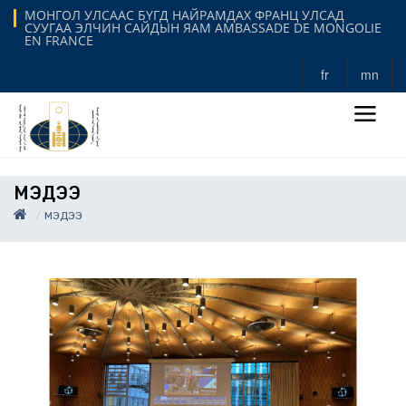
МОНГОЛ УЛСААС БҮГД НАЙРАМДАХ ФРАНЦ УЛСАД
СУУГАА ЭЛЧИН САЙДЫН ЯАМ AMBASSADE DE MONGOLIE
EN FRANCE
fr
mn
МЭДЭЭ
МЭДЭЭ