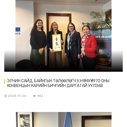
ЭЛЧИН САЙД, БАЙНГЫН ТӨЛӨӨЛӨГЧ У.НЯМХҮҮ 1970 ОНЫ
КОНВЕНЦЫН НАРИЙН БИЧГИЙН ДАРГАТАЙ УУЛЗАВ
2024-11-06
942