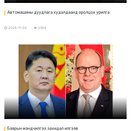
Автомашины дуудлага худалдаанд оролцох урилга
2024-11-26
2384
Баярын мэндчилгээ захидал илгээв