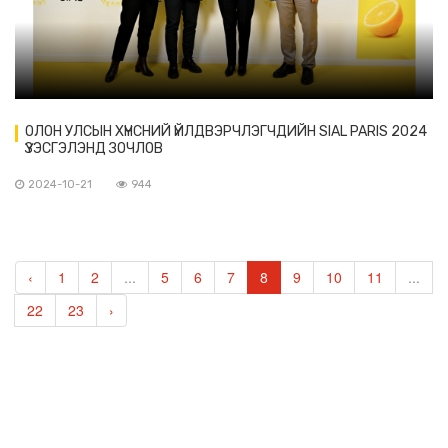
ОЛОН УЛСЫН ХҮНСНИЙ ҮЙЛДВЭРЧЛЭГЧДИЙН SIAL PARIS 2024
ҮЗЭСГЭЛЭНД ЗОЧЛОВ
2024-10-21
944
‹
1
2
...
5
6
7
8
9
10
11
...
22
23
›