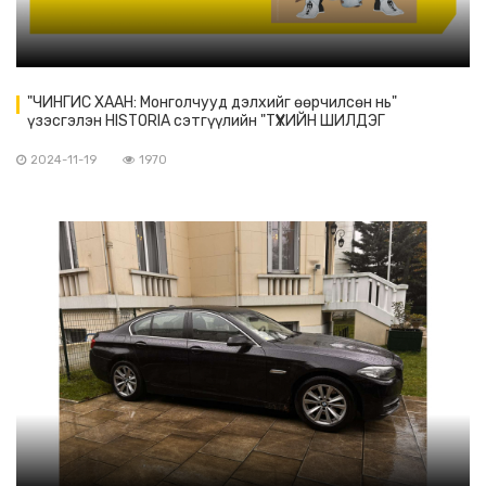
"ЧИНГИС ХААН: Монголчууд дэлхийг өөрчилсөн нь"
үзэсгэлэн HISTORIA сэтгүүлийн "ТҮҮХИЙН ШИЛДЭГ
ҮЗЭСГЭЛЭН"-ээр шалгарлаа
2024-11-19
1970