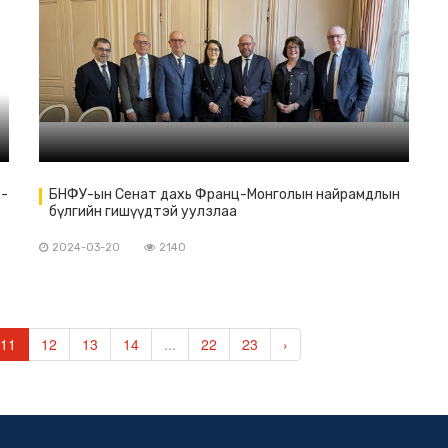
-
БНФУ-ын Сенат дахь Франц-Монголын найрамдлын
бүлгийн гишүүдтэй уулзлаа
2024-03-20
2140
11
12
13
14
...
22
23
›