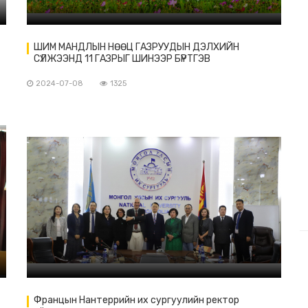
ШИМ МАНДЛЫН НӨӨЦ ГАЗРУУДЫН ДЭЛХИЙН
СҮЛЖЭЭНД 11 ГАЗРЫГ ШИНЭЭР БҮРТГЭВ
2024-07-08
1325
Францын Нантеррийн их сургуулийн ректор