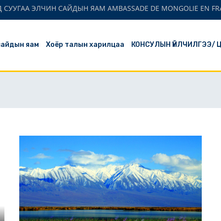
 СУУГАА ЭЛЧИН САЙДЫН ЯАМ AMBASSADE DE MONGOLIE EN FR
сайдын яам
Хоёр талын харилцаа
КОНСУЛЫН ҮЙЛЧИЛГЭЭ/ 