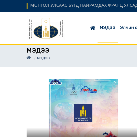
МОНГОЛ УЛСААС БҮГД НАЙРАМДАХ ФРАНЦ УЛСАД
МЭДЭЭ
Элчин 
МЭДЭЭ
МЭДЭЭ