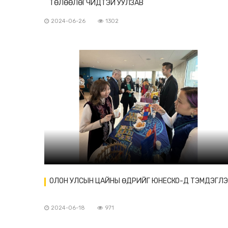
ТӨЛӨӨЛӨГЧИДТЭЙ УУЛЗАВ
2024-06-26
1302
ОЛОН УЛСЫН ЦАЙНЫ ӨДРИЙГ ЮНЕСКО-Д ТЭМДЭГЛ
2024-06-18
971