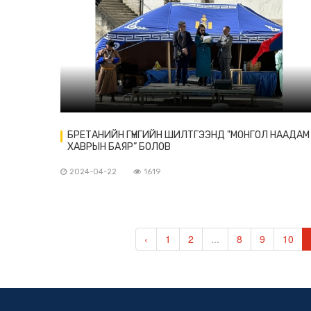
БРЕТАНИЙН ГҮНГИЙН ШИЛТГЭЭНД "МОНГОЛ НААДАМ 
ХАВРЫН БАЯР” БОЛОВ
2024-04-22
1619
‹
1
2
...
8
9
10