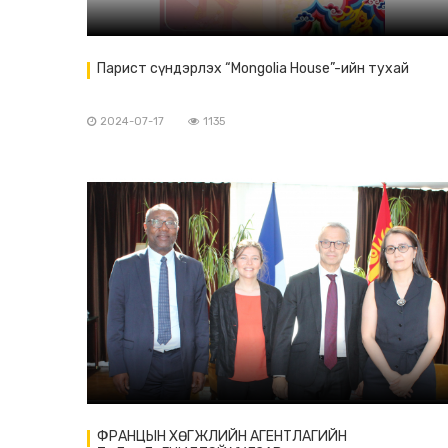
Парист сүндэрлэх “Mongolia House”-ийн тухай
2024-07-17
1135
ФРАНЦЫН ХӨГЖЛИЙН АГЕНТЛАГИЙН