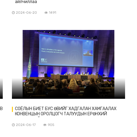
айлчиллаа
2024-06-20
1491
ЭВ
СОЁЛЫН БИЕТ БУС ӨВИЙГ ХАДГАЛАН ХАМГААЛАХ
КОНВЕНЦЫН ОРОЛЦОГЧ ТАЛУУДЫН ЕРӨНХИЙ
АССАМБЛЕЙН 10 ДУГААР ЧУУЛГАН ХУРАЛДАВ
2024-06-17
905