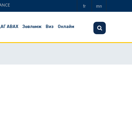
ANCE
fr
mn
ЦАГ АВАХ
Зөвлөмж
Виз
Онлайм