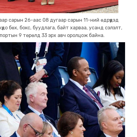
ар сарын 26-аас 08 дугаар сарын 11-ний өдрүүдэд
до бөх, бокс, буудлага, байт харваа, усанд сэлэлт,
спортын 9 төрөлд 33 эрх авч оролцож байна.