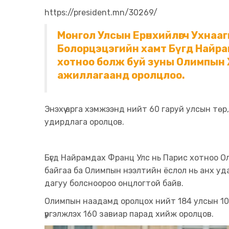
https://president.mn/30269/
Монгол Улсын Ерөнхийлөгч Ухна
Болорцэцэгийн хамт Бүгд Найр
хотноо болж буй зуны Олимпын 
ажиллагаанд оролцлоо.
Энэхүү арга хэмжээнд нийт 60 гаруй улсын төр,
удирдлага оролцов.
Бүгд Найрамдах Франц Улс нь Парис хотноо О
байгаа ба Олимпын нээлтийн ёслол нь анх уда
дагуу болсноороо онцлогтой байв.
Олимпын наадамд оролцох нийт 184 улсын 10
үргэлжлэх 160 завиар парад хийж оролцов.