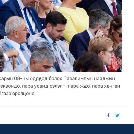
 сарын 08-ны өдрүүдэд болох Паралимпын наадмын
еквондо, пара усанд сэлэлт, пара жүдо, пара хөнгөн
йгээр оролцоно.