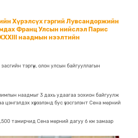
агийн Хүрэлсүх гэргий Лувсандоржийн
амдах Франц Улсын нийслэл Парис
XXXIII наадмын нээлтийн
 засгийн тэргүүн, олон улсын байгууллагын
лимпын наадмыг 3 дахь удаагаа зохион байгуулж
а цэнгэлдэх хүрээлэнд бус үзэсгэлэнт Сена мөрний
,500 тамирчид Сена мөрний дагуу 6 км замаар