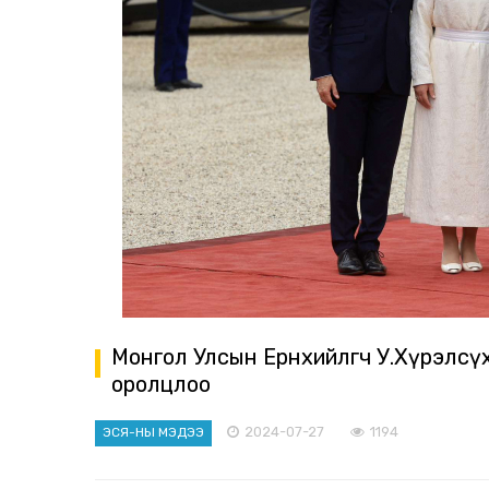
Монгол Улсын Ерөнхийлөгч У.Хүрэлс
оролцлоо
2024-07-27
1194
ЭСЯ-НЫ МЭДЭЭ