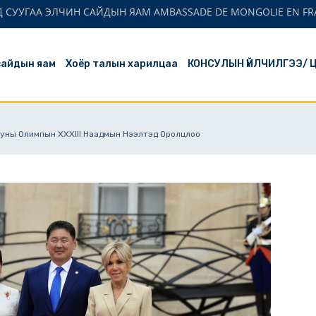
 СУУГАА ЭЛЧИН САЙДЫН ЯАМ AMBASSADE DE MONGOLIE EN FR
сайдын яам
Хоёр талын харилцаа
КОНСУЛЫН ҮЙЛЧИЛГЭЭ/ 
 Зуны Олимпын XXXIII Наадмын Нээлтэд Оролцлоо