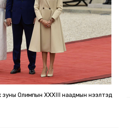
үх зуны Олимпын XXXIII наадмын нээлтэд