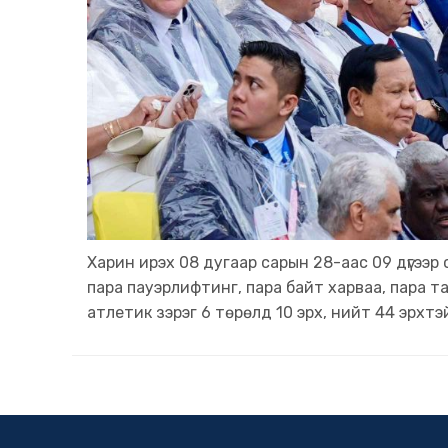
Харин ирэх 08 дугаар сарын 28-аас 09 дүгээр
пара пауэрлифтинг, пара байт харваа, пара та
атлетик зэрэг 6 төрөлд 10 эрх, нийт 44 эрхтэ