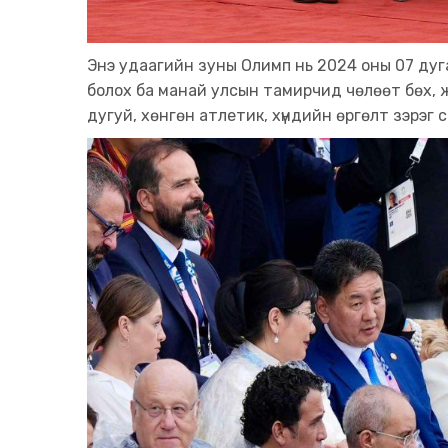
Энэ удаагийн зуны Олимп нь 2024 оны 07 дуга
болох ба манай улсын тамирчид чөлөөт бөх, жү
дугуй, хөнгөн атлетик, хүндийн өргөлт зэрэг 