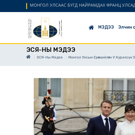
МОНГОЛ УЛСААС БҮГД НАЙРАМДАХ ФРАНЦ УЛСАД
МЭДЭЭ
Элчин 
ЭСЯ-НЫ МЭДЭЭ
ЭСЯ-Ны Мэдээ
Монгол Улсын Ерөнхийлөгч У.Хүрэлсүх