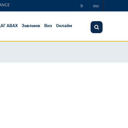
ANCE
fr
mn
ЦАГ АВАХ
Зөвлөмж
Виз
Онлайм