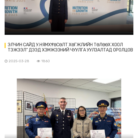
ЭЛЧИН САЙД У.НЯМХҮҮ “ӨСӨЛТ ХӨГЖЛИЙН ТӨЛӨӨХ ХООЛ
ТЭЖЭЭЛ” ДЭЭД ХЭМЖЭЭНИЙ ЧУУЛГА УУЛЗАЛТАД ОРОЛЦОВ
2025-03-28
1860