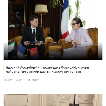
Үндэсний Ассамблейн танхим дахь Франц-Монголын
найрамдлын бүлгийн даргыг хүлээн авч уулзав
2025-03-03
2009