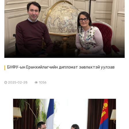
БНФУ-ын Ерөнхийлөгчийн дипломат зөвлөхтэй уулзав
2025-02-28
1056