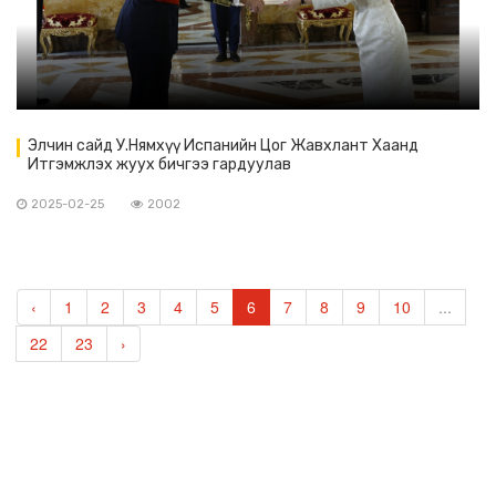
Элчин сайд У.Нямхүү Испанийн Цог Жавхлант Хаанд
Итгэмжлэх жуух бичгээ гардуулав
2025-02-25
2002
‹
1
2
3
4
5
6
7
8
9
10
...
22
23
›