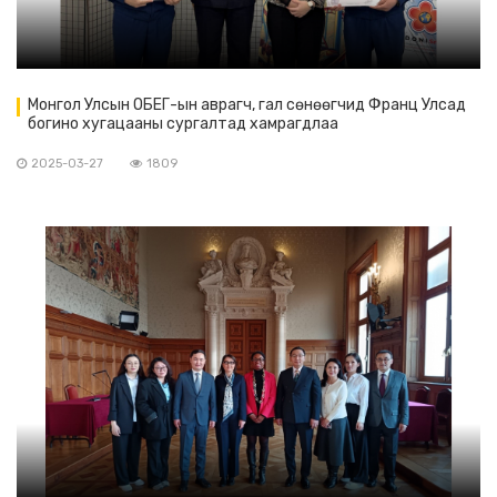
Монгол Улсын ОБЕГ-ын аврагч, гал сөнөөгчид Франц Улсад
богино хугацааны сургалтад хамрагдлаа
2025-03-27
1809