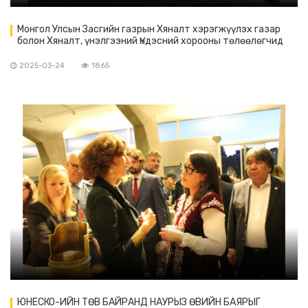
Монгол Улсын Засгийн газрын Хяналт хэрэгжүүлэх газар
болон Хяналт, үнэлгээний Үндэсний хорооны төлөөлөгчид
Парис хотноо ажиллав
2025-03-24
1865
ЮНЕСКО-ИЙН ТӨВ БАЙРАНД НАУРЫЗ ӨВИЙН БАЯРЫГ