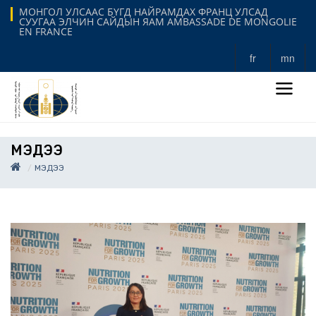
МОНГОЛ УЛСААС БҮГД НАЙРАМДАХ ФРАНЦ УЛСАД
СУУГАА ЭЛЧИН САЙДЫН ЯАМ AMBASSADE DE MONGOLIE
EN FRANCE
fr
mn
МЭДЭЭ
МЭДЭЭ