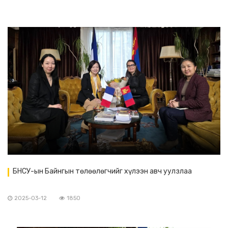
БНСУ-ын Байнгын төлөөлөгчийг хүлээн авч уулзлаа
2025-03-12
1850