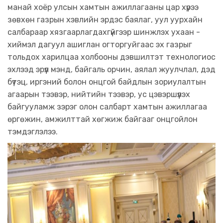
манай хоёр улсын хамтын ажиллагааны цар хүрээ
зөвхөн газрын хэвлийн эрдэс баялаг, уул уурхайн
салбараар хязгаарлагдахгүйгээр шинжлэх ухаан -
хиймэл дагуул ашиглан огторгуйгаас эх газрыг
тольдох харилцаа холбооны дэвшилтэт технологиос
эхлээд эрүүл мэнд, байгаль орчин, аялал жуулчлал, дэд
бүтэц, иргэний болон онцгой байдлын зориулалтын
агаарын тээвэр, нийтийн тээвэр, ус цэвэршүүлэх
байгууламж зэрэг олон салбарт хамтын ажиллагаа
өргөжин, амжилттай хөгжиж байгааг онцгойлон
тэмдэглэлээ.