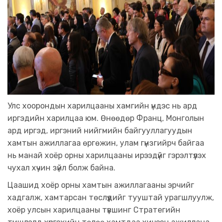
Улс хоорондын харилцааны хамгийн үндэс нь ард
иргэдийн харилцаа юм. Өнөөдөр Франц, Монголын
ард иргэд, иргэний нийгмийн байгууллагуудын
хамтын ажиллагаа өргөжин, улам гүнзгийрч байгаа
нь манай хоёр орны харилцааны ирээдүйг гэрэлтүүлэх
чухал хүчин зүйл болж байна.
Цаашид хоёр орны хамтын ажиллагааны эрчийг
хадгалж, хамтарсан төслүүдийг тууштай урагшлуулж,
хоёр улсын харилцааны түвшинг Стратегийн