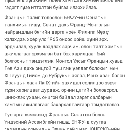
түншлэлд хүргэхийн төлөө хамтдаа хичээн ажиллана
гэдэгт гүнээ итгэлтэй буйгаа илэрхийлэв.
Францын талыг төлөөлөн БНФУ-ын Сенатын
танхимын гишүүн, Сенат дахь Франц-Монголын
найрамдлын бүлгийн дарга ноён Филипп Мүеэ үг
хэлэхдээ, хоёр улс 1965 оноос хойш хүний эрх,
ардчилал, хууль дээдлэх зарчим, олон талт хамтын
ажиллагааг эрхэмлэн бат бэх харилцааг бий
болгосныг тэмдэглэж, Монгол Улсыг Францын хувьд
Төв Ази дахь онцгой түнш гэж үнэлдэг болохыг, мөн
XIII зуунд Гийом дө Рубрукын аялал, Мөнх хаан болон
Францын хаан Лүи IX-ийн захидал солилцоо зэрэг
түүхэн харилцааг дурдаж, орчин цагийн боловсрол,
шинжлэх ухаан, онцгой байдал зэрэг салбарын
хамтын ажиллагааг бахархалтайгаар тэмдэглэлээ.
Тус арга хэмжээнд Францын Сенатын болон
Үндэсний Ассамблейн гишүүд, БНФУ-д суугаа
гадаадын орнуудын Элчин сайд нар, ЮНЕСКО-ийн