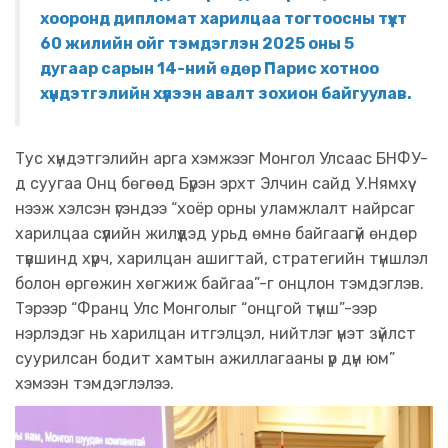
хооронд дипломат харилцаа тогтоосны түүхт
60 жилийн ойг тэмдэглэн 2025 оны 5
дугаар сарын 14-ний өдөр Парис хотноо
хүндэтгэлийн хүлээн авалт зохион байгуулав.
Тус хүндэтгэлийн арга хэмжээг Монгол Улсаас БНФУ-
д суугаа Онц бөгөөд Бүрэн эрхт Элчин сайд У.Нямхүү
нээж хэлсэн үгэндээ “хоёр орны уламжлалт найрсаг
харилцаа сүүлийн жилүүдэд урьд өмнө байгаагүй өндөр
түвшинд хүрч, харилцан ашигтай, стратегийн түншлэл
болон өргөжин хөгжиж байгаа”-г онцлон тэмдэглэв.
Тэрээр “Франц Улс Монголыг “онцгой түнш”-ээр
нэрлэдэг нь харилцан итгэлцэл, нийтлэг үнэт зүйлст
суурилсан бодит хамтын ажиллагааны үр дүн юм”
хэмээн тэмдэглэлээ.