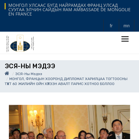
МОНГОЛ УЛСААС БҮГД НАЙРАМДАХ ФРАНЦ УЛСАД
СУУГАА ЭЛЧИН САЙДЫН ЯАМ AMBASSADE DE MONGOLIE
EN FRANCE
fr
mn
ЭСЯ-НЫ МЭДЭЭ
ЭСЯ-Ны Мэдээ
МОНГОЛ, ФРАНЦЫН ХООРОНД ДИПЛОМАТ ХАРИЛЦАА ТОГТООСНЫ
ТҮҮХТ 60 ЖИЛИЙН ОЙН ХҮЛЭЭН АВАЛТ ПАРИС ХОТНОО БОЛЛОО