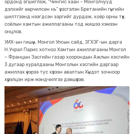
ордонд эгшиглэж, “Чингис хаан – Монголчууд
дэлхийг өөрчилсөн нь” үзэсгэлэн Бретанийн гүнгийн
шилтгээнд нээгдсэн зэргийг дурдаж, хоёр орны түүх,
соёлын хамтын ажиллагааны тод жишээ хэмээн
онцлов.
УИХ-ын гишүүн, Монгол Улсын сайд, ЗГХЭГ-ын дарга
Н.Учрал Парис хотноо Хамтын ажиллагааны Монгол
– Францын Засгийн газар хоорондын Ажлын хэсгийн
3 дугаар хуралдааны Монголын хэсгийн даргаар
ажиллах үеэрээ тус хүлээн авалтын Хүндэт зочноор
хүрэлцэн ирж мэндчилгээ дэвшүүлэв.