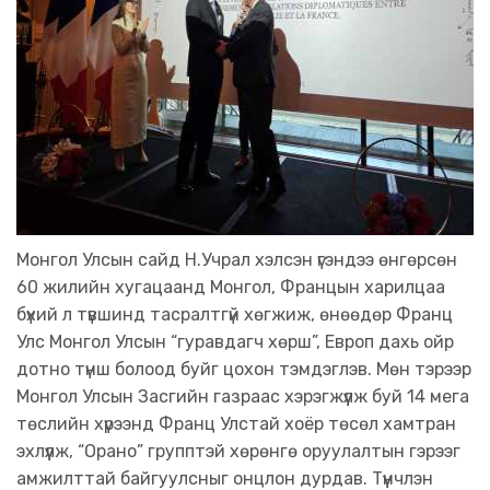
Монгол Улсын сайд Н.Учрал хэлсэн үгэндээ өнгөрсөн
60 жилийн хугацаанд Монгол, Францын харилцаа
бүхий л түвшинд тасралтгүй хөгжиж, өнөөдөр Франц
Улс Монгол Улсын “гуравдагч хөрш”, Европ дахь ойр
дотно түнш болоод буйг цохон тэмдэглэв. Мөн тэрээр
Монгол Улсын Засгийн газраас хэрэгжүүлж буй 14 мега
төслийн хүрээнд Франц Улстай хоёр төсөл хамтран
эхлүүлж, “Орано” групптэй хөрөнгө оруулалтын гэрээг
амжилттай байгуулсныг онцлон дурдав. Түүнчлэн