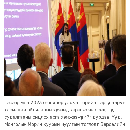
Тэрээр мөн 2023 онд хоёр улсын төрийн тэргүүн нарын
харилцан айлчлалын хүрээнд хэрэгжсэн соёл, түүх,
судалгааны онцлох арга хэмжээнүүдийг дурдав. Үүнд,
Монголын Морин хуурын чуулгын тоглолт Версалийн