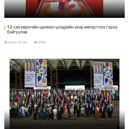
1.2 сая еврогийн шилмэл үүлдрийн үхэр импортлох гэрээ
байгуулав
2022-10-24
2146