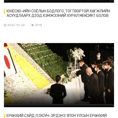
ЮНЕСКО-ИЙН СОЁЛЫН БОДЛОГО, ТОГТВОРТОЙ ХӨГЖЛИЙН
АСУУДЛААРХ ДЭЭД ХЭМЖЭЭНИЙ ХУРАЛ МЕКСИКТ БОЛОВ
2022-10-24
2014
ЕРӨНХИЙ САЙД Л.ОЮУН-ЭРДЭНЭ ЯПОН УЛСЫН ЕРӨНХИЙ