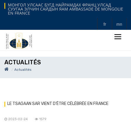
МОНГОЛ УЛСААС БҮГД НАЙРАМДАХ ФРАНЦ УЛСАД
СУУГАА ЭЛЧИН САЙДЫН ЯАМ AMBASSADE DE MONGOLIE
EN FRANCE
fr
mn
ACTUALITÉS
Actualités
LE TSAGAAN SAR VIENT D’ÊTRE CÉLÉBRÉE EN FRANCE
2023-02-24
1579