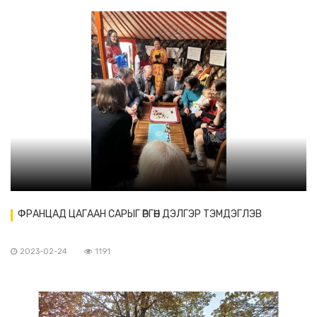
ФРАНЦАД ЦАГААН САРЫГ ӨРГӨН ДЭЛГЭР ТЭМДЭГЛЭВ
2023-02-24
1191