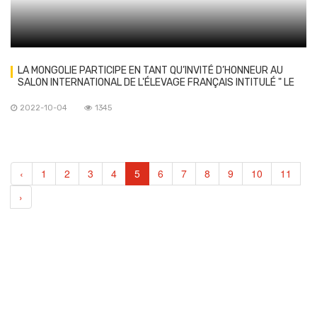
LA MONGOLIE PARTICIPE EN TANT QU’INVITÉ D’HONNEUR AU
SALON INTERNATIONAL DE L'ÉLEVAGE FRANÇAIS INTITULÉ " LE
SOMMET DE L'ELEVAGE"
2022-10-04
1345
‹
1
2
3
4
5
6
7
8
9
10
11
›