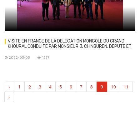
VISITE EN FRANCE DE LA DELEGATION MONGOLE DU GRAND
KHOURAL CONDUITE PAR MONSIEUR J. CHINBUREN, DEPUTE ET
PRESIDENT DU GROUPE D’AMITIE MONGOLIE-FRANCE
2022-03-03
1277
‹
1
2
3
4
5
6
7
8
9
10
11
›