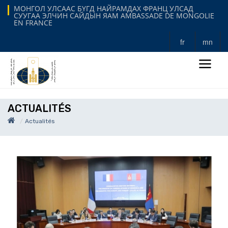
МОНГОЛ УЛСААС БҮГД НАЙРАМДАХ ФРАНЦ УЛСАД
СУУГАА ЭЛЧИН САЙДЫН ЯАМ AMBASSADE DE MONGOLIE
EN FRANCE
fr
mn
ACTUALITÉS
Actualités