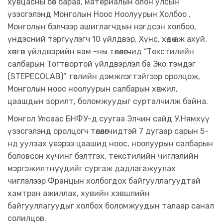
хувцасны бөс бараа, материалын олон улсын
үзэсгэлэнд Монголын Ноос Ноолуурын Холбоо ,
Монголын бэлчээр ашиглагчдын нэгдсэн холбоо,
үндэсний тэргүүлэгч 10 үйлдвэр, Хүнс, хөдөө аж ахуй,
хөнгөн үйлдвэрийн яам -ны төлөөлөгчид “Текстилийн
салбарын Тогтвортой үйлдвэрлэл ба Эко тэмдэг
(STEPECOLAB)” төслийн дэмжлэгтэйгээр оролцож,
Монголын ноос ноолуурын салбарын хөгжил,
цаашдын зорилт, боломжуудыг сурталчилж байна.
Монгол Улсаас БНФУ-д суугаа Элчин сайд У.Нямхүү
үзэсгэлэнд оролцогч төлөөлөгчидтэй 7 дугаар сарын 5-
нд уулзах үеэрээ цаашид ноос, ноолуурын салбарын
боловсон хүчинг бэлтгэх, текстилийн чиглэлийн
мэргэжилтнүүдийг сургаж дадлагажуулах
чиглэлээр Францын холбогдох байгууллагуудтай
хамтран ажиллах, хувийн хэвшлийн
байгууллагуудыг холбох боломжуудын талаар санал
солилцов.