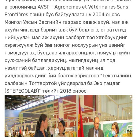
агрономичид AVSF - Agronomes et Vétérinaires Sans
Frontières төрийн бус байгууллага нь 2004 оноос
Монгол Улсын Засгиийн газраас хөдөө аж ахуй, мал аж
ахуйн чиглэлд баримталж буй бодлого, стратегид
нийцүүлэн мал аж ахуйн салбарт төсөл хөтөлбөрүүдийг
хэрэгжүүлж буй бөгөөд монгол ноолуурын үнэ цэнийг
нэмэгдүүлэх, бусдаас ялгарах онцлог, нэмүү өртөгийн
сүлжээний батлагдахуйц, мөшгигдөхүйц ил тод
нээлттэй байдал, хариуцлагатай малчид
үйлдвэрлэгчдийг бий болгох зорилгоор “Текстилийн
салбарын Тогтвортой үйлдвэрлэл ба Эко тэмдэг
(STEPECOLAB)” төслийг 2018 оноос