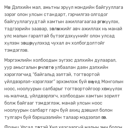
Мөн Дэлхийн мал, амьтны эрүүл мэндийн байгууллага
зэрэг олон улсын стандарт, гэрчилгээ олгодог
байгууллагуудтай хамтын ажиллагаагаа өргөжүүлэх,
тэдгээрийн заавар, зөвлөмжийг авч ажиллах нь манай
улс малын гаралтай бүтээгдэхүүнийг олон улсад
хүлээн зөвшөөрүүлэхэд чухал ач холбогдолтойг
тэмдэглэв.
Мэргэжлийн холбоодын зүгээс дэлхийн дулаарал,
уур амьсгалын өөрчлөлтөөс улбаалан даян дэлхийн
хэрэглэгчид “байгальд ээлтэй, тогтвортой
үйлдвэрлэл-хэрэглээг” эрхэмлэж буй өнөө үед Монголын
ноос, ноолуурын салбарыг тогтвортойгоор хөгжүүлэх
нь малчид, үйлдвэрлэгч, холбоодын хамтын зорилт
болж байгааг тэмдэглэж, манай улсын ноос
ноолуурын салбарт гарч буй ахиц дэвшил болон
тулгарч буй бэрхшээлийн талаар мэдээлэл өгөв.
Франц Улсад төвтэй Хил хязгааргүй малын эмч болон