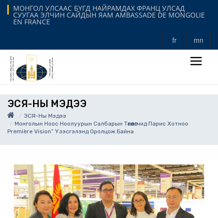
МОНГОЛ УЛСААС БҮГД НАЙРАМДАХ ФРАНЦ УЛСАД
СУУГАА ЭЛЧИН САЙДЫН ЯАМ AMBASSADE DE MONGOLIE
EN FRANCE
fr
mn
ЭСЯ-НЫ МЭДЭЭ
ЭСЯ-Ны Мэдээ
Монголын Ноос Ноолуурын Салбарын Төлөөлөгчид Парис Хотноо
Première Vision” Үзэсгэлэнд Оролцож Байна