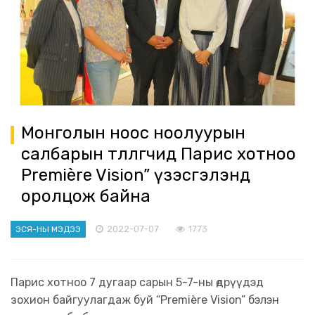
Монголын ноос ноолуурын
салбарын төлөөлөгчид Парис хотноо
Première Vision” үзэсгэлэнд
оролцож байна
2022-07-07
1773
ЭСЯ-НЫ МЭДЭЭ
Парис хотноо 7 дугаар сарын 5-7-ны өдрүүдэд
зохион байгуулагдаж буй “Première Vision” бэлэн