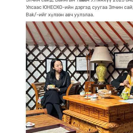
Улсаас ЮНЕСКО-ийн дэргэд суугаа Элчин сайд, 
Bak/-ийг хүлээн авч уулзлаа.