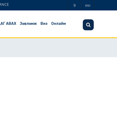
ANCE
fr
mn
ЦАГ АВАХ
Зөвлөмж
Виз
Онлайм