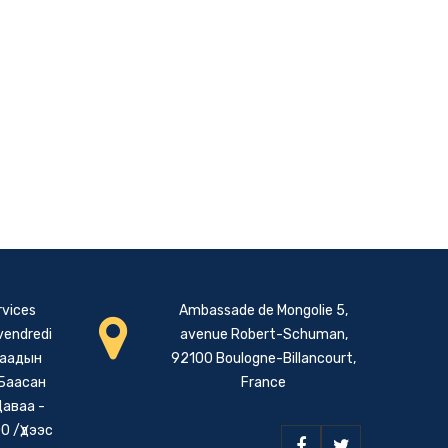
rvices
Ambassade de Mongolie 5,
 vendredi
avenue Robert-Schuman,
даадын
92100 Boulogne-Billancourt,
 Баасан
France
Даваа -
0 /Үдээс