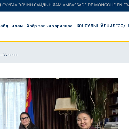
 СУУГАА ЭЛЧИН САЙДЫН ЯАМ AMBASSADE DE MONGOLIE EN FR
сайдын яам
Хоёр талын харилцаа
КОНСУЛЫН ҮЙЛЧИЛГЭЭ/ 
Авч Уулзлаа