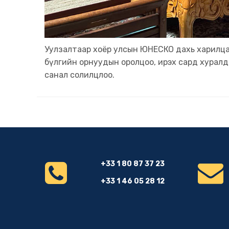
Уулзалтаар хоёр улсын ЮНЕСКО дахь харилца
бүлгийн орнуудын оролцоо, ирэх сард хуралда
санал солилцлоо.
+33 1 80 87 37 23
+33 1 46 05 28 12