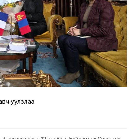
 авч уулзлаа
оны 3 дугаар сарын 12-нд Бүгд Найрамдах Солонгос