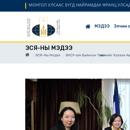
МОНГОЛ УЛСААС БҮГД НАЙРАМДАХ ФРАНЦ УЛСАД
МЭДЭЭ
Элчин 
ЭСЯ-НЫ МЭДЭЭ
ЭСЯ-Ны Мэдээ
БНСУ-Ын Байнгын Төлөөлөгчийг Хүлээн 