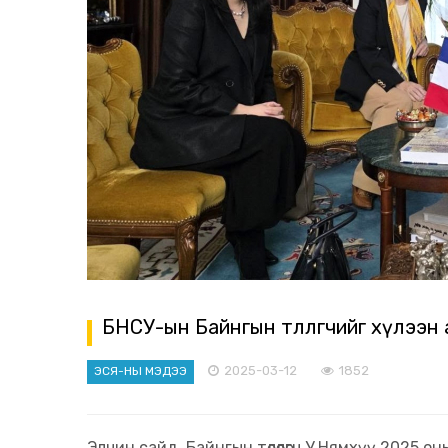
БНСУ-ын Байнгын төлөөлөгчийг хүлээн
2025-03-12
1852
ЭСЯ-НЫ МЭДЭЭ
Элчин сайд, Байнгын төлөөлөгч У.Нямхүү 2025 