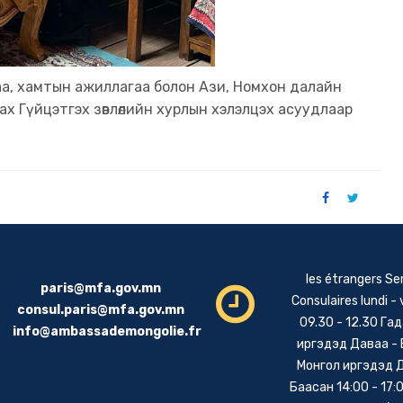
а, хамтын ажиллагаа болон Ази, Номхон далайн
х Гүйцэтгэх зөвлөлийн хурлын хэлэлцэх асуудлаар
les étrangers Se
paris@mfa.gov.mn
Consulaires lundi -
consul.paris@mfa.gov.mn
09.30 - 12.30 Га
info@ambassademongolie.fr
иргэдэд Даваа -
Монгол иргэдэд 
Баасан 14:00 - 17:0