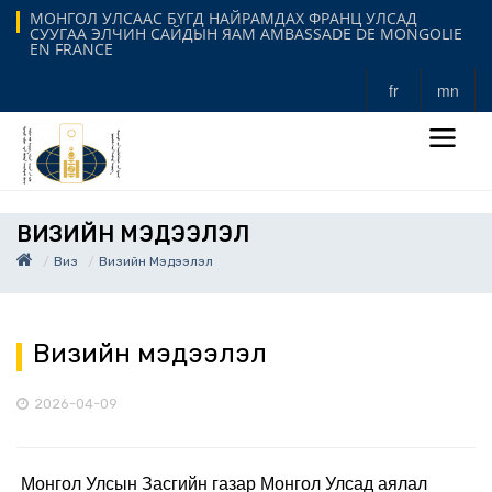
МОНГОЛ УЛСААС БҮГД НАЙРАМДАХ ФРАНЦ УЛСАД
СУУГАА ЭЛЧИН САЙДЫН ЯАМ AMBASSADE DE MONGOLIE
EN FRANCE
fr
mn
ВИЗИЙН МЭДЭЭЛЭЛ
Виз
Визийн Мэдээлэл
Визийн мэдээлэл
2026-04-09
Монгол Улсын Засгийн газар Монгол Улсад аялал