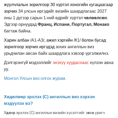
жуулчлалын зорилгоор 30 хүртэл хоногийн хугацаагаар
зорчих
34 улсын иргэдийг визийн шаардлагаас 2027
оны 1 дүгээр сарын 1-ний өдрийг хүртэл
чөлөөлсөн
.
Эдгээр орнуудад
Франц, Испани, Португал, Монако
багтаж байна.
Харин албан
/А1-А3/
, ажил хэргийн
/К1/
болон бусад
зорилгоор зорчих иргэдэд
зохих ангиллын виз
урьдчилан авсан байх шаардлага хэвээр үргэлжилнэ.
Дэлгэрэнгүй мэдээллийг
энэхүү хуудаснаас
хүлээн авна
уу.
Монгол Улсын виз олгох журам.
Хөдөлмөр эрхлэх (C) ангиллын виз хэрхэн
мэдүүлэх вэ?
Хөдөлмөр эрхлэх (C) ангиллын визийн хүсэлтийг зөвхөн уригч