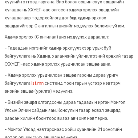
хуулийн этгээд гаргана. Виз болон оршин суух зөвшөөрлийн
хугацаа нь ХХҮЕГ-аас олгосон хөдөлмөр эрхлэх зөвшөөрлийн
хугацаагаар тодорхойлогддог бөгөөд хөдөлмөр эрхлэх
зөвшөөрөлгүйгээр C ангиллын визийг мэдүүлэх боломжгүй юм.
Хөдөлмөр эрхлэх (C ангилал) виз мэдүүлэх дараалал:
- Гадаадын иргэнийг хөдөлмөр эрхлүүлэхээр урьж буй
байгууллага нь Хөдөлмөр, халамжийн үйлчилгээний ерөнхий газар
(ХХҮЕГ)-аас хөдөлмөр эрхлэх урьдчилсан зөвшөөрөл авна.
- Хөдөлмөр эрхлэх урьдчилсан зөвшөөрөл гарсны дараа уригч
байгууллага
isf.mn
системд тоон гарын үсгээр нэвтэрч
визийн зөвшөөрөл (урилга) мэдүүлнэ.
- Визийн зөвшөөрөл олгогдсоны дараа гадаадын иргэн Монгол
Улсын Элчин сайдын яам, Консулын газар эсвэл зөвшөөрөлд
заасан хилийн боомтоос визээ авч хил нэвтэрнэ.
- Монгол Улсад нэвтэрснээс хойш хуанлийн 21 хоногийн
дотор оршин суух зөвшөөрлөө мэдүүлнэ.