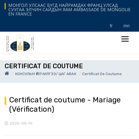
МОНГОЛ УЛСААС БҮГД НАЙРАМДАХ ФРАНЦ УЛСАД
СУУГАА ЭЛЧИН САЙДЫН ЯАМ AMBASSADE DE MONGOLIE
EN FRANCE
fr
mn
CERTIFICAT DE COUTUME
КОНСУЛЫН ҮЙЛЧИЛГЭЭ/ ЦАГ АВАХ
Certificat De Coutume
Certificat de coutume - Mariage
(Vérification)
2025-08-19