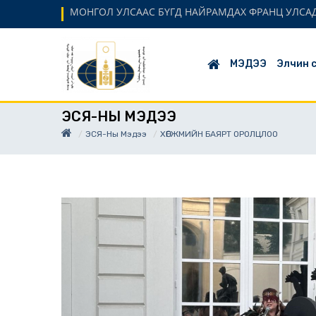
МОНГОЛ УЛСААС БҮГД НАЙРАМДАХ ФРАНЦ УЛСАД
МЭДЭЭ
Элчин 
ЭСЯ-НЫ МЭДЭЭ
ЭСЯ-Ны Мэдээ
ХӨГЖМИЙН БАЯРТ ОРОЛЦЛОО