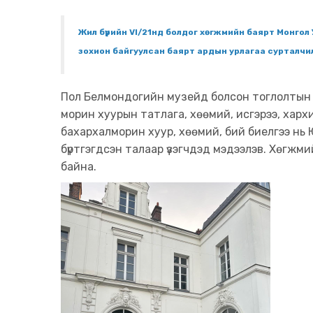
Жил бүрийн VI/21нд болдог хөгжмийн баярт Монгол
зохион байгуулсан баярт ардын урлагаа сурталчи
Пол Белмондогийн музейд болсон тоглолтын 
морин хуурын татлага, хөөмий, исгэрээ, харх
бахархалморин хуур, хөөмий, бий биелгээ нь
бүртгэгдсэн талаар үзэгчдэд мэдээлэв. Хөгж
байна.