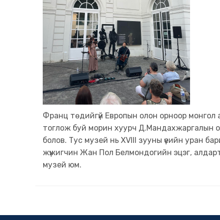
Франц төдийгүй Европын олон орноор монгол
тоглож буй морин хуурч Д.Мандахжаргалын ор
болов. Тус музей нь XVIII зууны үеийн уран 
жүжигчин Жан Пол Белмондогийн эцэг, алдарт
музей юм.