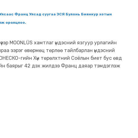
 Улсаас Франц Улсад суугаа ЭСЯ Булонь Биянкур хотын
лж оролцлоо.
үеэр MOONLÜS хамтлаг үндэсний язгуур урлагийн
ираа зэрэг өвөрмөц төрлөө тайлбарлан үндэсний
 ЮНЕСКО-гийн Хүн төрөлхтний Соёлын биет бус өвд
мийн баярыг 42 дэх жилдээ Франц даяар тэмдэглэж