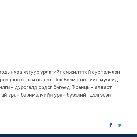
 ардынхаа язгуур урлагийг амжилттай сурталчлан
олцсон энэхүү тоглолт Пол Белмондогийн музейд
барилгын дурсгалд ордог бөгөөд Францын алдарт
ай уран барималчийн уран бүтээлийг дэлгэсэн