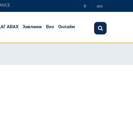
ANCE
fr
mn
ЦАГ АВАХ
Зөвлөмж
Виз
Онлайм