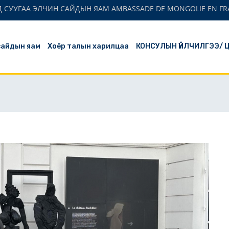
 СУУГАА ЭЛЧИН САЙДЫН ЯАМ AMBASSADE DE MONGOLIE EN FR
сайдын яам
Хоёр талын харилцаа
КОНСУЛЫН ҮЙЛЧИЛГЭЭ/ 