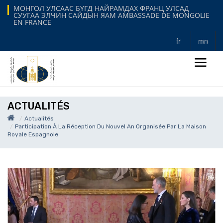
МОНГОЛ УЛСААС БҮГД НАЙРАМДАХ ФРАНЦ УЛСАД
СУУГАА ЭЛЧИН САЙДЫН ЯАМ AMBASSADE DE MONGOLIE
EN FRANCE
fr
mn
ACTUALITÉS
Actualités
Participation À La Réception Du Nouvel An Organisée Par La Maison
Royale Espagnole