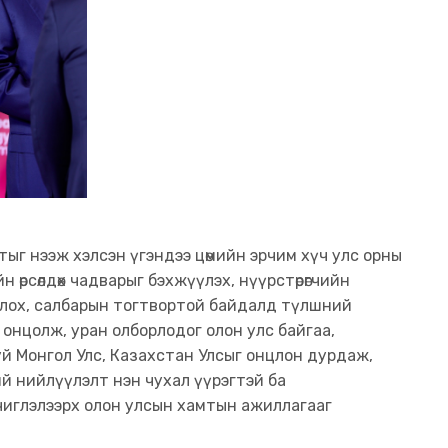
ыг нээж хэлсэн үгэндээ цөмийн эрчим хүч улс орны
өрсөлдөх чадварыг бэхжүүлэх, нүүрстөрөгчийн
олох, салбарын тогтвортой байдалд түлшний
онцолж, уран олборлодог олон улс байгаа,
уй Монгол Улс, Казахстан Улсыг онцлон дурдаж,
й нийлүүлэлт нэн чухал үүрэгтэй ба
 чиглэлээрх олон улсын хамтын ажиллагааг