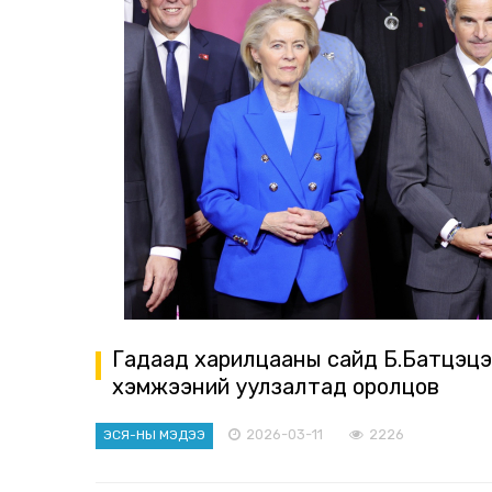
Гадаад харилцааны сайд Б.Батцэцэ
хэмжээний уулзалтад оролцов
2026-03-11
2226
ЭСЯ-НЫ МЭДЭЭ