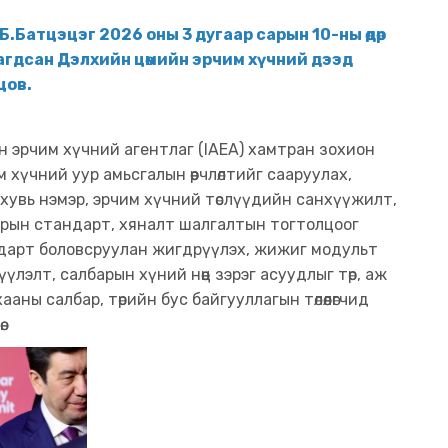
.Батцэцэг 2026 оны 3 дугаар сарын 10-ны өдөр
агдсан Дэлхийн цөмийн эрчим хүчний дээд
цов.
н эрчим хүчний агентлаг (IAEA) хамтран зохион
им хүчний уур амьсгалын өөрчлөлтийг сааруулах,
 хувь нэмэр, эрчим хүчний төслүүдийн санхүүжилт,
арын стандарт, хяналт шалгалтын тогтолцоог
дарт боловсруулан жигдрүүлэх, жижиг модульт
лэлт, салбарын хүний нөөц зэрэг асуудлыг төр, аж
ны салбар, төрийн бус байгууллагын төлөөлөгчид
.