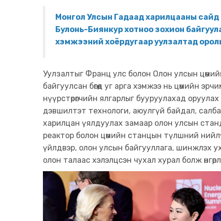
Монгол Улсын Гадаад харилцааны сайд Б
Булонь-Биянкур хотноо зохион байгуул
хэмжээний хоёрдугаар уулзалтад орол
Уулзалтыг Франц улс болон Олон улсын цөмий
байгуулсан бөгөөд уг арга хэмжээ нь цөмийн эрч
нүүрстөрөгчийн ялгарлыг бууруулахад оруулах
дэвшилтэт технологи, аюулгүй байдал, салб
харилцан үялдуулах замаар олон улсын стан
реактор болон цөмийн станцын түлшний нийлүү
үйлдвэр, олон улсын байгууллага, шинжлэх ухаа
олон талаас хэлэлцсэн чухал хурал болж өнгөрлөө