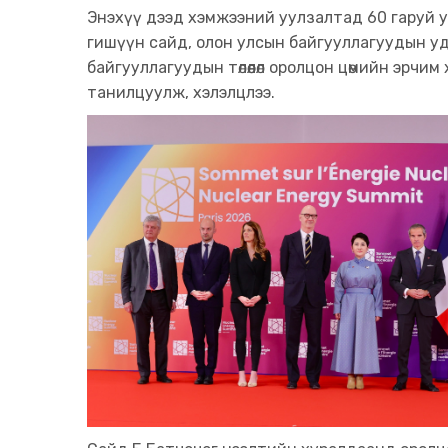
Энэхүү дээд хэмжээний уулзалтад 60 гаруй ул
гишүүн сайд, олон улсын байгууллагуудын уд
байгууллагуудын төлөөлөл оролцон цөмийн эрчи
танилцуулж, хэлэлцлээ.