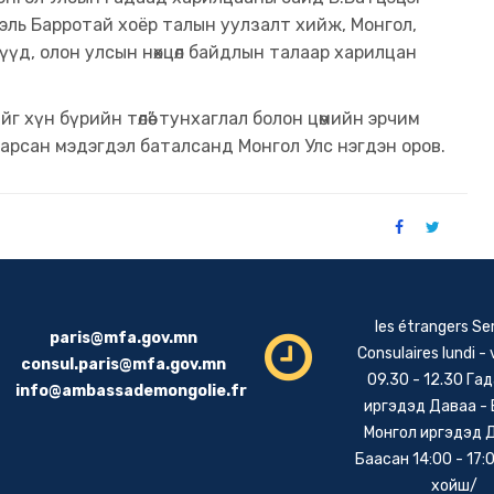
ль Барротай хоёр талын уулзалт хийж, Монгол,
үд, олон улсын нөхцөл байдлын талаар харилцан
г хүн бүрийн төлөө” тунхаглал болон цөмийн эрчим
рсан мэдэгдэл баталсанд Монгол Улс нэгдэн оров.
les étrangers Se
paris@mfa.gov.mn
Consulaires lundi -
consul.paris@mfa.gov.mn
09.30 - 12.30 Га
info@ambassademongolie.fr
иргэдэд Даваа -
Монгол иргэдэд 
Баасан 14:00 - 17:0
хойш/