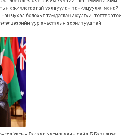
, Монгол Улсын эрчим хүчний төлөв, цөмийн эрчим
мтын ажиллагаатай уялдуулан танилцуулж, манай
 нэн чухал болохыг тэмдэглэн аюулгүй, тогтвортой,
 хэлэлцээрийн уур амьсгалын зорилтуудтай
онгол Улсын Гадаад харилцааны сайд Б.Батцэцэг