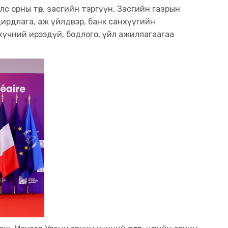
с орны төр, засгийн тэргүүн, Засгийн газрын
ирдлага, аж үйлдвэр, банк санхүүгийн
м хүчний ирээдүй, бодлого, үйл ажиллагаагаа