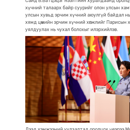
Сайд Б.Батцэцэг нээлтийн хуралдаанд оролцож
хүчний талаарх байр суурийг олон улсын ха
улсын хувьд эрчим хүчний аюулгүй байдал нь
хямд цөмийн эрчим хүчний хөгжлийг Парисын
уялдуулах нь чухал болохыг илэрхийлэв.
Дээд хэмжээний уулзалтад оролцох үеэрээ М