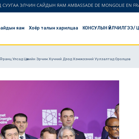
 СУУГАА ЭЛЧИН САЙДЫН ЯАМ AMBASSADE DE MONGOLIE EN FR
сайдын яам
Хоёр талын харилцаа
КОНСУЛЫН ҮЙЛЧИЛГЭЭ/ 
 Франц Улсад Цөмийн Эрчим Хүчний Дээд Хэмжээний Уулзалтад Оролцов