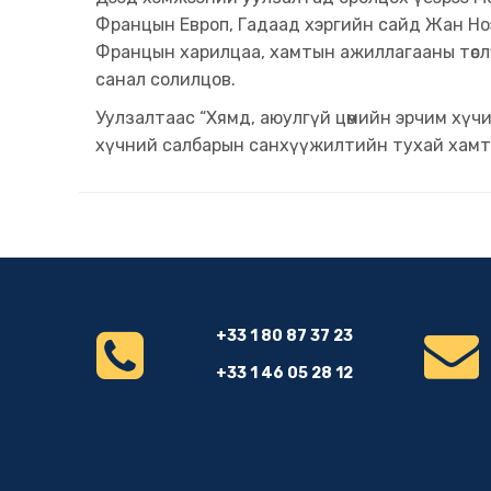
Францын Европ, Гадаад хэргийн сайд Жан Ноэ
Францын харилцаа, хамтын ажиллагааны төслү
санал солилцов.
Уулзалтаас “Хямд, аюулгүй цөмийн эрчим хүчий
хүчний салбарын санхүүжилтийн тухай хамта
+33 1 80 87 37 23
+33 1 46 05 28 12