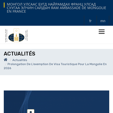
МОНГОЛ УЛСААС БҮГД НАЙРАМДАХ ФРАНЦ УЛСАД
СУУГАА ЭЛЧИН САЙДЫН ЯАМ AMBASSADE DE MONGOLIE
EN FRANCE
fr
mn
ACTUALITÉS
Actualités
Prolongation De L’exemption De Visa Touristique Pour La Mongolie En
2026