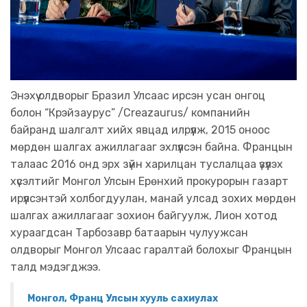
Энэхүү олдворыг Бразил Улсаас ирсэн усан онгоц
болон “Крэйзаурус” /Creazaurus/ компанийн
байранд шалгалт хийх явцад илрүүлж, 2015 оноос
мөрдөн шалгах ажиллагааг эхлүүлсэн байна. Францын
талаас 2016 онд эрх зүйн харилцан туслалцаа үзүүлэх
хүсэлтийг Монгол Улсын Ерөнхий прокурорын газарт
ирүүлсэнтэй холбогдуулан, манай улсад зохих мөрдөн
шалгах ажиллагааг зохион байгуулж, Лион хотод
хураагдсан Тарбозавр батаарын чулуужсан
олдворыг Монгол Улсаас гаралтай болохыг Францын
талд мэдэгджээ.
Монгол, Франц Улсын хууль сахиулах