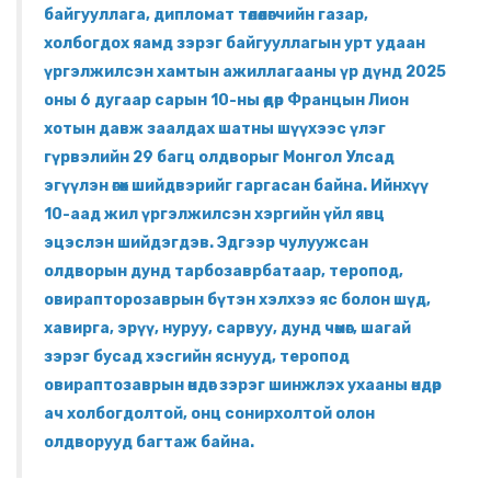
байгууллага, дипломат төлөөлөгчийн газар,
холбогдох яамд зэрэг байгууллагын урт удаан
үргэлжилсэн хамтын ажиллагааны үр дүнд 2025
оны 6 дугаар сарын 10-ны өдөр Францын Лион
хотын давж заалдах шатны шүүхээс үлэг
гүрвэлийн 29 багц олдворыг Монгол Улсад
эгүүлэн өгөх шийдвэрийг гаргасан байна. Ийнхүү
10-аад жил үргэлжилсэн хэргийн үйл явц
эцэслэн шийдэгдэв. Эдгээр чулуужсан
олдворын дунд тарбозаврбатаар, теропод,
овирапторозаврын бүтэн хэлхээ яс болон шүд,
хавирга, эрүү, нуруу, сарвуу, дунд чөмөг, шагай
зэрэг бусад хэсгийн яснууд, теропод
овираптозаврын өндөг зэрэг шинжлэх ухааны өндөр
ач холбогдолтой, онц сонирхолтой олон
олдворууд багтаж байна.