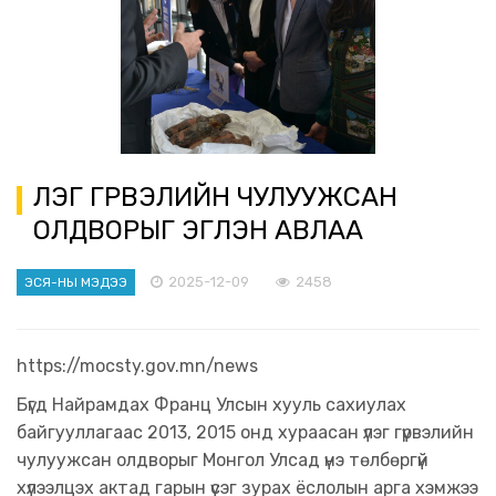
ҮЛЭГ ГҮРВЭЛИЙН ЧУЛУУЖСАН
ОЛДВОРЫГ ЭГҮҮЛЭН АВЛАА
2025-12-09
2458
ЭСЯ-НЫ МЭДЭЭ
https://mocsty.gov.mn/news
Бүгд Найрамдах Франц Улсын хууль сахиулах
байгууллагаас 2013, 2015 онд хураасан үлэг гүрвэлийн
чулуужсан олдворыг Монгол Улсад үнэ төлбөргүй
хүлээлцэх актад гарын үсэг зурах ёслолын арга хэмжээ