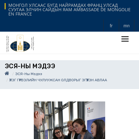
МОНГОЛ УЛСААС БҮГД НАЙРАМДАХ ФРАНЦ УЛСАД
СУУГАА ЭЛЧИН САЙДЫН ЯАМ AMBASSADE DE MONGOLIE
EN FRANCE
fr
mn
ЭСЯ-НЫ МЭДЭЭ
ЭСЯ-Ны Мэдээ
ҮЛЭГ ГҮРВЭЛИЙН ЧУЛУУЖСАН ОЛДВОРЫГ ЭГҮҮЛЭН АВЛАА