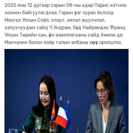
2025 оны 12 дугаар сарын 08-ны өдөр Парис хотноо
зохион байгуулагдлаа. Гарын үсэг зурах ёслолд
Монгол Улсын Соёл, спорт, аялал жуулчлал,
залуучуудын сайд Ч.Ундрам, Бүгд Найрамдах Франц
Улсын Төрийн сан, үйл ажиллагааны сайд Амели де
Мончалин болон хоёр талын албаны хүмүүс оролцлоо.