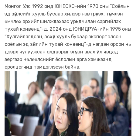
Монгол Улс 1992 онд ЮНЕСКО-ийн 1970 оны “Соёлын
эд зүйлсийг хууль бусаар хилээр нэвтрүүлэх, түүнчлэн
өмчлөх эрхийг шилжүүлэхээс урьдчилан сэргийлэх
тухай конвенц”-д, 2024 онд ЮНИДРУА-ийн 1995 оны
“Хулгайлагдсан, эсхүл хууль бусаар экспортолсон
соёлын эд зүйлийн тухай конвенц”-д нэгдэн орсон нь
дээрх чулуужсан олдворыг эгүүлэн авах үйл явцад
эергээр нөлөөлснийг ёслолын арга хэмжээнд
оролцогчид тэмдэглэсэн байна.