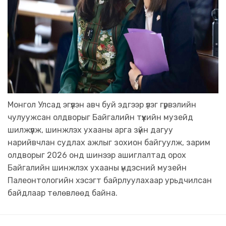
Монгол Улсад эгүүлэн авч буй эдгээр үлэг гүрвэлийн
чулуужсан олдворыг Байгалийн түүхийн музейд
шилжүүлж, шинжлэх ухааны арга зүйн дагуу
нарийвчлан судлах ажлыг зохион байгуулж, зарим
олдворыг 2026 онд шинээр ашиглалтад орох
Байгалийн шинжлэх ухааны үндэсний музейн
Палеонтологийн хэсэгт байрлуулахаар урьдчилсан
байдлаар төлөвлөөд байна.