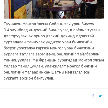
Түүнчлэн Монгол Улсын Соёлын элч уран бичээч
Э.Ариунболд үндэсний бичиг үсэг, өв соёлыг түгээн
дэлгэрүүлэх, эх орноо дэлхий дахинд идэвхтэй
сурталчлан таниулах үүднээс уран бичлэгийн
бэсрэг үзэсгэлэн гаргаж монгол уран бичлэгийн
зурлага татлага зэрэг өвөрмөц онцлогийг тайлбарлан
танилцууллаа. Мөн Францын сурагчдад Монгол Улсын
талаар танилцуулан, уламжлалт монгол бичгийн
онцлогийн талаар анхан шатны мэдээлэл өгсөн
сургалт зохион байгуулав.