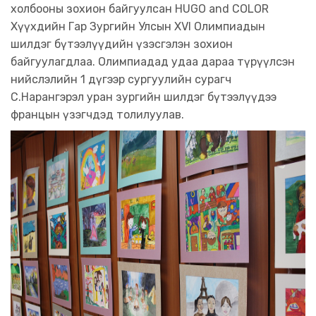
холбооны зохион байгуулсан HUGO and COLOR
Хүүхдийн Гар Зургийн Улсын XVI Олимпиадын
шилдэг бүтээлүүдийн үзэсгэлэн зохион
байгуулагдлаа. Олимпиадад удаа дараа түрүүлсэн
нийслэлийн 1 дүгээр сургуулийн сурагч
С.Нарангэрэл уран зургийн шилдэг бүтээлүүдээ
францын үзэгчдэд толилуулав.