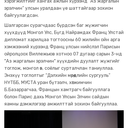
хэрэгжилтийг хангах ажлын хүрээнд “Аз жаргалын
эрэлчин” улсын уралдаан үе шаттайгаар зохион
байгуулагдсан.
Шалгарсан сурагчдаас бүрдсэн баг жүжигчин
хүүхдүүд Монгол Улс, Бүгд Найрамдах Франц Улстай
дипломат харилцаа тогтоосны 60 жилийн ойн арга
хэмжээний хүрээнд Франц улсын нийслэл Парисын
ойролцоох Виллежьюв хотноо 07 дугаар сарын 3-нд
"Аз жаргалын эрэлчин" хүүхдийн дуулалт жүжгийг
тоглож, монгол өв, соёлыг сурталчлан таниуллаа.
Энэхүү тоглолтыг “Дэлхийн мөрөөдлийн сургууль”
НҮТББ, МУСТА уран бүтээлч, хөгжимчин
Б.Базаррагчаа, Францын хамтрагч байгууллага
болон Парис дахь Монгол Улсын Элчин сайдын
яамны дэмжлэгээр амжилттай зохион байгууллаа.