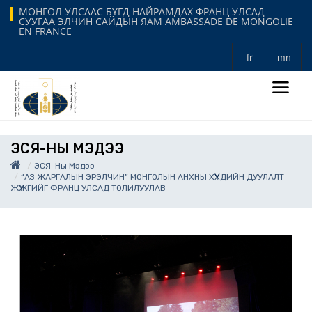
МОНГОЛ УЛСААС БҮГД НАЙРАМДАХ ФРАНЦ УЛСАД
СУУГАА ЭЛЧИН САЙДЫН ЯАМ AMBASSADE DE MONGOLIE
EN FRANCE
fr
mn
ЭСЯ-НЫ МЭДЭЭ
ЭСЯ-Ны Мэдээ
“АЗ ЖАРГАЛЫН ЭРЭЛЧИН” МОНГОЛЫН АНХНЫ ХҮҮХДИЙН ДУУЛАЛТ
ЖҮЖГИЙГ ФРАНЦ УЛСАД ТОЛИЛУУЛАВ