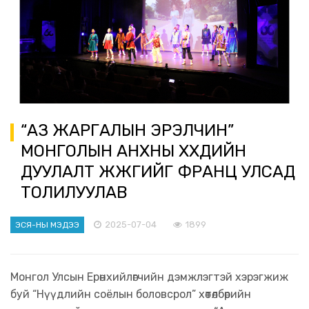
“АЗ ЖАРГАЛЫН ЭРЭЛЧИН”
МОНГОЛЫН АНХНЫ ХҮҮХДИЙН
ДУУЛАЛТ ЖҮЖГИЙГ ФРАНЦ УЛСАД
ТОЛИЛУУЛАВ
2025-07-04
1899
ЭСЯ-НЫ МЭДЭЭ
Монгол Улсын Ерөнхийлөгчийн дэмжлэгтэй хэрэгжиж
буй “Нүүдлийн соёлын боловсрол” хөтөлбөрийн