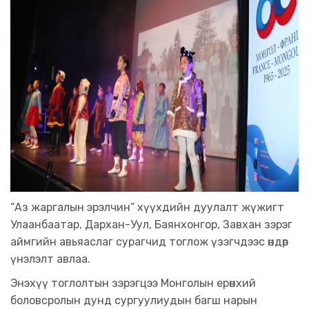
“Аз жаргалын эрэлчин” хүүхдийн дуулалт жүжигт
Улаанбаатар, Дархан-Уул, Баянхонгор, Завхан зэрэг
аймгийн авьяаслаг сурагчид тоглож үзэгчдээс өндөр
үнэлэлт авлаа.
Энэхүү тоглолтын зэрэгцээ Монголын ерөнхий
боловсролын дунд сургуулиудын багш нарын