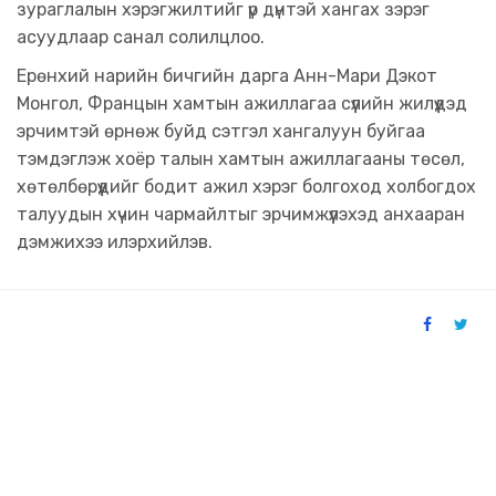
зураглалын хэрэгжилтийг үр дүнтэй хангах зэрэг
асуудлаар санал солилцлоо.
Ерөнхий нарийн бичгийн дарга Анн-Мари Дэкот
Монгол, Францын хамтын ажиллагаа сүүлийн жилүүдэд
эрчимтэй өрнөж буйд сэтгэл хангалуун буйгаа
тэмдэглэж хоёр талын хамтын ажиллагааны төсөл,
хөтөлбөрүүдийг бодит ажил хэрэг болгоход холбогдох
талуудын хүчин чармайлтыг эрчимжүүлэхэд анхааран
дэмжихээ илэрхийлэв.