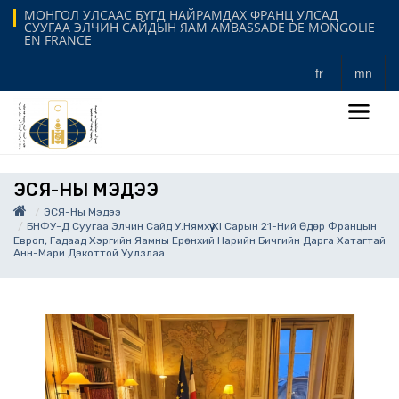
МОНГОЛ УЛСААС БҮГД НАЙРАМДАХ ФРАНЦ УЛСАД
СУУГАА ЭЛЧИН САЙДЫН ЯАМ AMBASSADE DE MONGOLIE
EN FRANCE
fr
mn
ЭСЯ-НЫ МЭДЭЭ
ЭСЯ-Ны Мэдээ
БНФУ-Д Суугаа Элчин Сайд У.Нямхүү XI Сарын 21-Ний Өдөр Францын
Европ, Гадаад Хэргийн Яамны Ерөнхий Нарийн Бичгийн Дарга Хатагтай
Анн-Мари Дэкоттой Уулзлаа