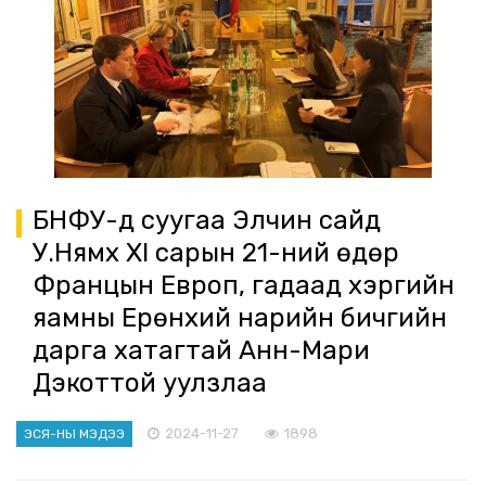
БНФУ-д суугаа Элчин сайд
У.Нямхүү XI сарын 21-ний өдөр
Францын Европ, гадаад хэргийн
яамны Ерөнхий нарийн бичгийн
дарга хатагтай Анн-Мари
Дэкоттой уулзлаа
2024-11-27
1898
ЭСЯ-НЫ МЭДЭЭ