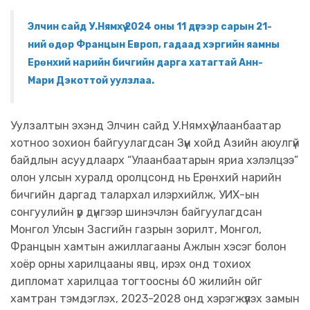
Элчин сайд У.Нямхүү 2024 оны 11 дүгээр сарын 21-
ний өдөр Францын Европ, гадаад хэргийн яамны
Ерөнхий нарийн бичгийн дарга хатагтай Анн-
Мари Дэкоттой уулзлаа.
Уулзалтын эхэнд Элчин сайд У.Нямхүү Улаанбаатар
хотноо зохион байгуулагдсан Зүүн хойд Азийн аюулгүй
байдлын асуудлаарх “Улаанбаатарын яриа хэлэлцээ”
олон улсын хуралд оролцсонд нь Ерөнхий нарийн
бичгийн даргад талархал илэрхийлж, УИХ-ын
сонгуулийн үр дүнгээр шинэчлэн байгуулагдсан
Монгол Улсын Засгийн газрын зорилт, Монгол,
Францын хамтын ажиллагааны Ажлын хэсэг болон
хоёр орны харилцааны явц, ирэх онд тохиох
дипломат харилцаа тогтоосны 60 жилийн ойг
хамтран тэмдэглэх, 2023-2028 онд хэрэгжүүлэх замын