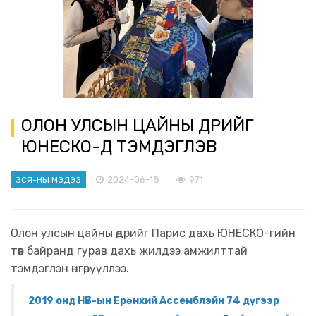
ОЛОН УЛСЫН ЦАЙНЫ ӨДРИЙГ
ЮНЕСКО-Д ТЭМДЭГЛЭВ
2024-06-18
971
ЭСЯ-НЫ МЭДЭЭ
Олон улсын цайны өдрийг Парис дахь ЮНЕСКО-гийн
төв байранд гурав дахь жилдээ амжилттай
тэмдэглэн өнгөрүүллээ.
2019 онд НҮБ-ын Ерөнхий Ассемблэйн 74 дүгээр