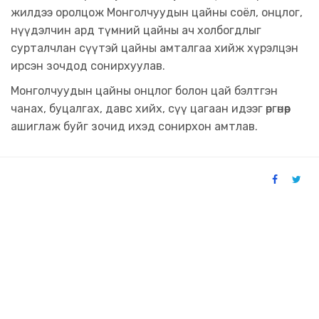
жилдээ оролцож Монголчуудын цайны соёл, онцлог,
нүүдэлчин ард түмний цайны ач холбогдлыг
сурталчлан сүүтэй цайны амталгаа хийж хүрэлцэн
ирсэн зочдод сонирхуулав. ​​
Монголчуудын цайны онцлог болон цай бэлтгэн
чанах, буцалгах, давс хийх, сүү цагаан идээг өргөнөөр
ашиглаж буйг зочид ихэд сонирхон амтлав.