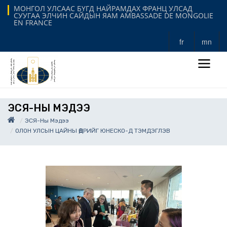
МОНГОЛ УЛСААС БҮГД НАЙРАМДАХ ФРАНЦ УЛСАД
СУУГАА ЭЛЧИН САЙДЫН ЯАМ AMBASSADE DE MONGOLIE
EN FRANCE
fr
mn
ЭСЯ-НЫ МЭДЭЭ
ЭСЯ-Ны Мэдээ
ОЛОН УЛСЫН ЦАЙНЫ ӨДРИЙГ ЮНЕСКО-Д ТЭМДЭГЛЭВ