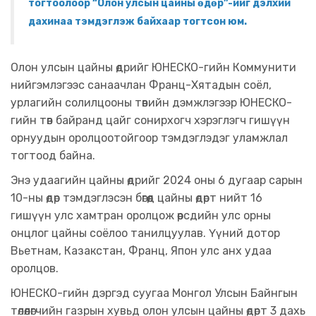
тогтоолоор “Олон улсын цайны өдөр”-ийг дэлхий
дахинаа тэмдэглэж байхаар тогтсон юм.
Олон улсын цайны өдрийг ЮНЕСКО-гийн Коммунити
нийгэмлэгээс санаачлан Франц-Хятадын соёл,
урлагийн солилцооны төвийн дэмжлэгээр ЮНЕСКО-
гийн төв байранд цайг сонирхогч хэрэглэгч гишүүн
орнуудын оролцоотойгоор тэмдэглэдэг уламжлал
тогтоод байна.
Энэ удаагийн цайны өдрийг 2024 оны 6 дугаар сарын
10-ны өдөр тэмдэглэсэн бөгөөд цайны өдөрт нийт 16
гишүүн улс хамтран оролцож өөрсдийн улс орны
онцлог цайны соёлоо танилцуулав. Үүний дотор
Вьетнам, Казакстан, Франц, Япон улс анх удаа
оролцов.
ЮНЕСКО-гийн дэргэд суугаа Монгол Улсын Байнгын
төлөөлөгчийн газрын хувьд олон улсын цайны өдөрт 3 дахь