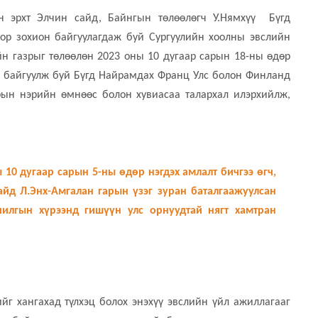
н эрхт Элчин сайд, Байнгын төлөөлөгч У.Нямхүү Бүгд
р зохион байгуулагдаж буй Сургуулийн хоолны эвслийн
йн газрыг төлөөлөн 2023 оны 10 дугаар сарын 18-ны өдөр
он байгуулж буй Бүгд Найрамдах Франц Улс болон Финланд
рын нэрийн өмнөөс болон хувиасаа талархал илэрхийлж,
10 дугаар сарын 5-ны өдөр нэгдэх амлалт бичгээ өгч,
йд Л.Энх-Амгалан гарын үзэг зуран баталгаажуулсан
чилгын хүрээнд гишүүн улс орнуудтай нягт хамтран
йг хангахад түлхэц болох энэхүү эвслийн үйл ажиллагааг