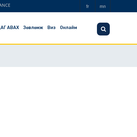
ANCE
fr
mn
ЦАГ АВАХ
Зөвлөмж
Виз
Онлайм