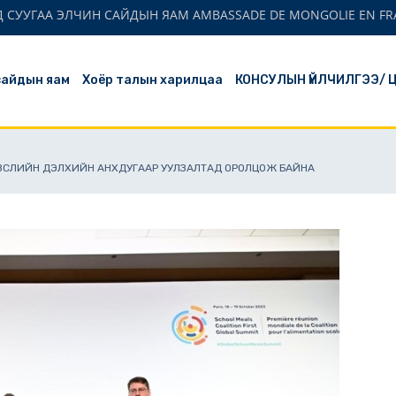
 СУУГАА ЭЛЧИН САЙДЫН ЯАМ AMBASSADE DE MONGOLIE EN FR
сайдын яам
Хоёр талын харилцаа
КОНСУЛЫН ҮЙЛЧИЛГЭЭ/ 
ЭВСЛИЙН ДЭЛХИЙН АНХДУГААР УУЛЗАЛТАД ОРОЛЦОЖ БАЙНА