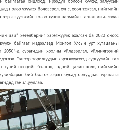
н байгаагаа онцлоод, ирээдүй болсон хүүхэд залуусын
алд нөлөө үзүүлэх боловсрол, хүнс, хоол тэжээл, нийгмийн
г хэрэгжүүлэхийн төлөө хүчин чармайлт гарган ажиллахаа
ийн цай” хөтөлбөрийг хэрэгжүүлж эхэлсэн ба 2020 оноос
гжүүлж байгааг мэдээлээд Монгол Улсын урт хугацааны
 2050”-д сурагчдын хоолны үйлдвэрлэл, үйлчилгээний
мдэглэв. Эдгээр зорилтуудыг хэрэгжүүлэхэд сургуулийн гал
н хүний нөөцийг бэлтгэх, тэдний цалин хөлс, нийгмийн
хувилбарыг бий болгох зэрэгт бусад орнуудаас туршлага
лөгчдөд танилцууллаа.