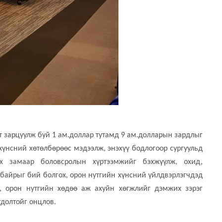
 зарцуулж буй 1 ам.доллар тутамд 9 ам.долларын зардлыг
үнсний хөтөлбөрөөс мэдээлж, энэхүү бодлогоор сургуульд
их замаар боловсролын хүртээмжийг бэхжүүлж, охид,
байрыг бий болгох, орон нутгийн хүнсний үйлдвэрлэгчдэд
х, орон нутгийн хөдөө аж ахуйн хөгжлийг дэмжих зэрэг
гдолтойг онцлов.