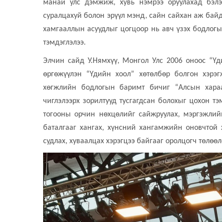
манай улс дэмжиж, хувь нэмрээ оруулахад бэлэ
суралцахуй болон эрүүл мэнд, сайн сайхан аж байд
хамгааллын асуудлыг цогцоор нь авч үзэх бодлогы
тэмдэглэлээ.
Элчин сайд У.Нямхүү, Монгол Улс 2006 оноос “Үд
өргөжүүлэн “Үдийн хоол” хөтөлбөр болгон хэрэ
хөгжлийн бодлогын баримт бичиг “Алсын хараа
чиглэлээрх зорилтууд тусгагдсан болохыг цохон тэ
тогооны орчин нөхцөлийг сайжруулах, мэргэжлий
баталгааг хангах, хүнсний хангамжийн оновчтой 
судлах, хуваалцах хэрэгцээ байгааг оролцогч төлөө