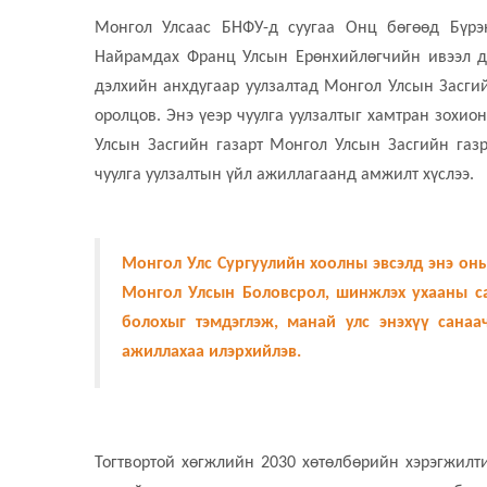
Монгол Улсаас БНФУ-д суугаа Онц бөгөөд Бүрэ
Найрамдах Франц Улсын Ерөнхийлөгчийн ивээл до
дэлхийн анхдугаар уулзалтад Монгол Улсын Засги
оролцов. Энэ үеэр чуулга уулзалтыг хамтран зохи
Улсын Засгийн газарт Монгол Улсын Засгийн газ
чуулга уулзалтын үйл ажиллагаанд амжилт хүслээ.
Монгол Улс Сургуулийн хоолны эвсэлд энэ оны 
Монгол Улсын Боловсрол, шинжлэх ухааны са
болохыг тэмдэглэж, манай улс энэхүү санаа
ажиллахаа илэрхийлэв.
Тогтвортой хөгжлийн 2030 хөтөлбөрийн хэрэгжилти