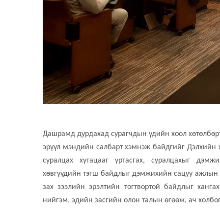
Дашрамд дурдахад сурагчдын үдийн хоол хөтөлбөрт
эрүүл мэндийн салбарт хэмнэж байдгийг Дэлхийн х
суралцах хугацааг уртасгах, суралцахыг дэмж
хөвгүүдийн тэгш байдлыг дэмжихийн сацуу ажлын 
зах зээлийн эрэлтийн тогтвортой байдлыг ханга
нийгэм, эдийн засгийн олон талын өгөөж, ач холбо