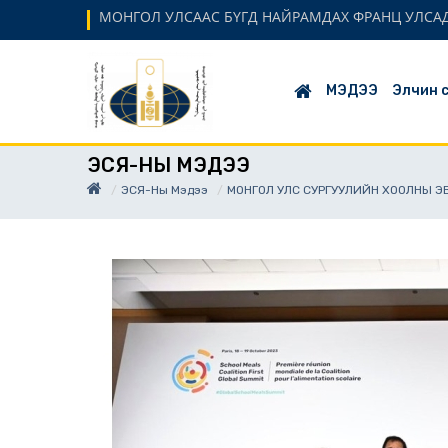
МОНГОЛ УЛСААС БҮГД НАЙРАМДАХ ФРАНЦ УЛСАД
МЭДЭЭ
Элчин 
ЭСЯ-НЫ МЭДЭЭ
ЭСЯ-Ны Мэдээ
МОНГОЛ УЛС СУРГУУЛИЙН ХООЛНЫ 