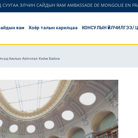
 СУУГАА ЭЛЧИН САЙДЫН ЯАМ AMBASSADE DE MONGOLIE EN FR
сайдын яам
Хоёр талын харилцаа
КОНСУЛЫН ҮЙЛЧИЛГЭЭ/ 
лсад Ажлын Айлчлал Хийж Байна