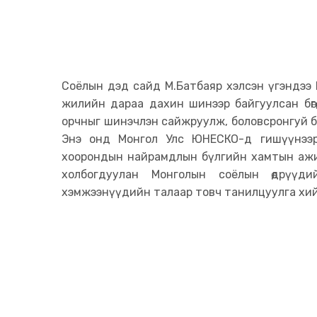
Соёлын дэд сайд М.Батбаяр хэлсэн үгэндээ
жилийн дараа дахин шинээр байгуулсан бөгө
орчныг шинэчлэн сайжруулж, боловсронгуй б
Энэ онд Монгол Улс ЮНЕСКО-д гишүүнээр
хоорондын найрамдлын бүлгийн хамтын ажи
холбогдуулан Монголын соёлын өдрүүд
хэмжээнүүдийн талаар товч танилцуулга хий