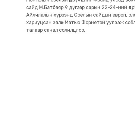
сайд М.Батбаяр 9 дүгээр сарын 22-24-ний өд
Айлчлалын хүрээнд Соёлын сайдын европ, ол
хариуцсан зөвлөх Матью Форнетэй уулзаж соё
талаар санал солилцлоо.