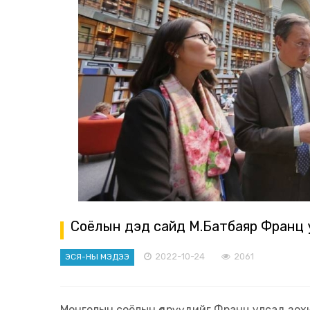
Соёлын дэд сайд М.Батбаяр Франц 
2022-10-24
2061
ЭСЯ-НЫ МЭДЭЭ
Монголын соёлын өдрүүдийг Франц улсад зох