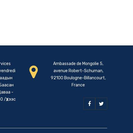
rvices
Ambassade de Mongolie 5,
 vendredi
avenue Robert-Schuman,
даадын
92100 Boulogne-Billancourt,
 Баасан
France
Даваа -
0 /Үдээс