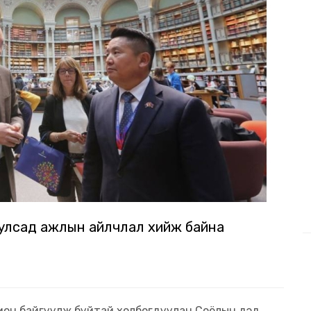
улсад ажлын айлчлал хийж байна
ион байгуулж буйтай холбогдуулан Соёлын дэд