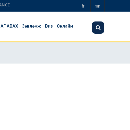
ANCE
fr
mn
ЦАГ АВАХ
Зөвлөмж
Виз
Онлайм