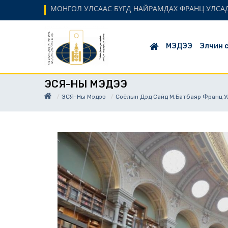
МОНГОЛ УЛСААС БҮГД НАЙРАМДАХ ФРАНЦ УЛСАД
МЭДЭЭ
Элчин 
ЭСЯ-НЫ МЭДЭЭ
ЭСЯ-Ны Мэдээ
Соёлын Дэд Сайд М.Батбаяр Франц У