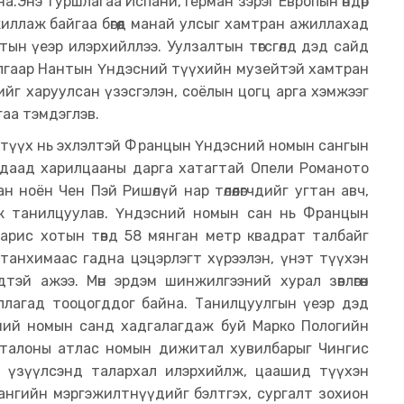
а.Энэ туршлагаа Испани, Герман зэрэг Европын өндөр
иллаж байгаа бөгөөд манай улсыг хамтран ажиллахад
тын үеэр илэрхийллээ. Уулзалтын төгсгөлд дэд сайд
лгаар Нантын Үндэсний түүхийн музейтэй хамтран
йг харуулсан үзэсгэлэн, соёлын цогц арга хэмжээг
аа тэмдэглэв.
 түүх нь эхлэлтэй Францын Үндэсний номын сангын
Гадаад харилцааны дарга хатагтай Опели Романото
 ноён Чен Пэй Ришөлүй нар төлөөлөгчдийг угтан авч,
лж танилцуулав. Үндэсний номын сан нь Францын
 Парис хотын төвд 58 мянган метр квадрат талбайг
танхимаас гадна цэцэрлэгт хүрээлэн, үнэт түүхэн
эй ажээ. Мөн эрдэм шинжилгээний хурал зөвлөгөөн
ллагад тооцогддог байна. Танилцуулгын үеэр дэд
ний номын санд хадгалагдаж буй Марко Пологийн
Каталоны атлас номын дижитал хувилбарыг Чингис
а үзүүлсэнд талархал илэрхийлж, цаашид түүхэн
сангийн мэргэжилтнүүдийг бэлтгэх, сургалт зохион