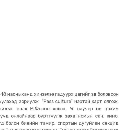
-18 насныханд хичээлээ гадуурх цагийг зөв боловсон
хөгжүүлэхэд зориулж “Pass culture” нэртэй карт олгож,
йдын зөвлөх М.Форне хэлэв. Уг ваучер нь цахим
хдүүд онлайнаар бүртгүүлж зөвхөн номын сан, кино,
ууд болон биеийн тамир, спортын дугуйлан секцид