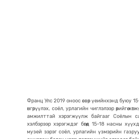
Франц Улс 2019 оноос өсвөр үеийнхэнд буюу 15
өнгөрүүлэх, соёл, урлагийн чиглэлээр өөрийгөө 
амжилттай хэрэгжүүлж байгааг Соёлын са
хэлбэрээр хэрэгждэг бөгөөд 15-18 насны хүү
музей зэрэг соёл, урлагийн үзмэрийн газр