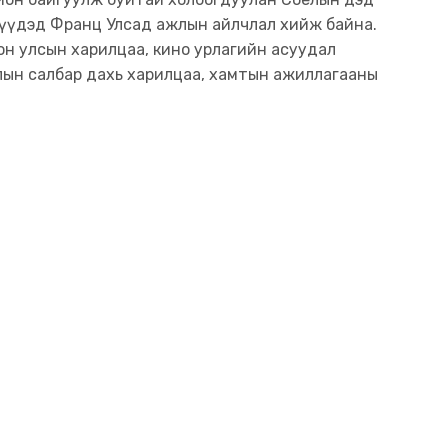
рүүдэд Франц Улсад ажлын айлчлал хийж байна.
он улсын харилцаа, кино урлагийн асуудал
лын салбар дахь харилцаа, хамтын ажиллагааны