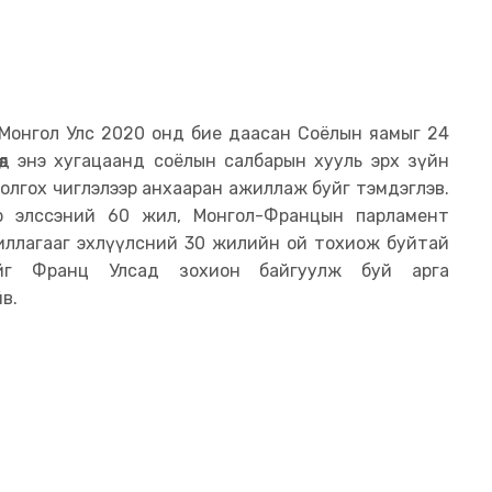
 Монгол Улс 2020 онд бие даасан Соёлын яамыг 24
өд энэ хугацаанд соёлын салбарын хууль эрх зүйн
олгох чиглэлээр анхааран ажиллаж буйг тэмдэглэв.
 элссэний 60 жил, Монгол-Францын парламент
ллагааг эхлүүлсний 30 жилийн ой тохиож буйтай
ийг Франц Улсад зохион байгуулж буй арга
в.