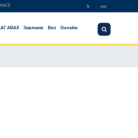
ANCE
fr
mn
ЦАГ АВАХ
Зөвлөмж
Виз
Онлайм