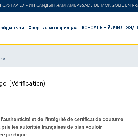
 СУУГАА ЭЛЧИН САЙДЫН ЯАМ AMBASSADE DE MONGOLIE EN FR
сайдын яам
Хоёр талын харилцаа
КОНСУЛЫН ҮЙЛЧИЛГЭЭ/ 
ume
ol (Vérification)
uthenticité et de l’intégrité de certificat de coutume
t prie les autorités françaises de bien vouloir
ce juridique.