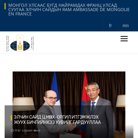
МОНГОЛ УЛСААС БҮГД НАЙРАМДАХ ФРАНЦ УЛСАД
СУУГАА ЭЛЧИН САЙДЫН ЯАМ AMBASSADE DE MONGOLIE
EN FRANCE
fr
mn
ЭЛЧИН САЙД Ц.МӨНХ-ОРГИЛ ИТГЭМЖЛЭХ
ЖУУХ БИЧГИЙНХЭЭ ХУВИЙГ ГАРДУУЛЛАА
171
Нэг сарын өмнө