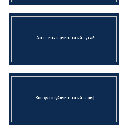
ЭСЯ-ны мэдээ
ЮНЕСКО-ГИЙН ЕРӨНХИЙ
ЗАХИРАЛТАЙ УУЛЗАВ
6 сарын өмнө
Апостиль гэрчилгээний тухай
Консулын үйлчилгээний тариф