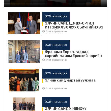
ЭСЯ-ны мэдээ
ЭЛЧИН САЙД Ц.МӨНХ-ОРГИЛ
ИТГЭМЖЛЭХ ЖУУХ БИЧГИЙНХЭЭ
ХУВИЙГ ГАРДУУЛЛАА
Нэг сарын өмнө
ЭСЯ-ны мэдээ
Францын Европ, гадаад
хэргийн яамны Ерөнхий нарийн
бичгийн даргатай уулзав
Нэг сарын өмнө
ЭСЯ-ны мэдээ
Элчин сайд нартай уулзлаа
Нэг сарын өмнө
ЭСЯ-ны мэдээ
ЭЛЧИН САЙД У.НЯМХҮҮ