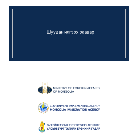
Шуудан илгээх заавар